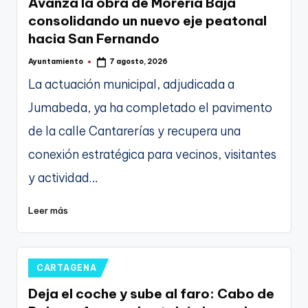
Avanza la obra de Morería Baja
consolidando un nuevo eje peatonal
hacia San Fernando
Ayuntamiento
7 agosto, 2026
Publicado
por
La actuación municipal, adjudicada a
Jumabeda, ya ha completado el pavimento
de la calle Cantarerías y recupera una
conexión estratégica para vecinos, visitantes
y actividad…
Leer más
Publicado
CARTAGENA
en
Deja el coche y sube al faro: Cabo de