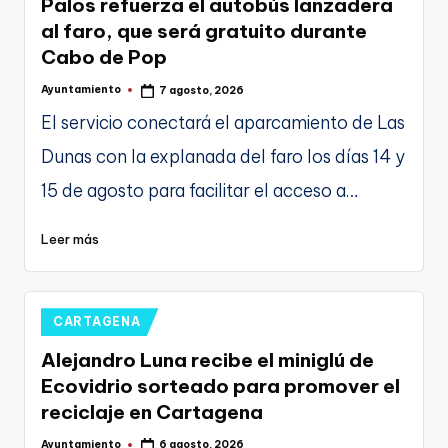
Palos refuerza el autobús lanzadera
al faro, que será gratuito durante
Cabo de Pop
Ayuntamiento
7 agosto, 2026
Publicado
por
El servicio conectará el aparcamiento de Las
Dunas con la explanada del faro los días 14 y
15 de agosto para facilitar el acceso a…
Leer más
Publicado
CARTAGENA
en
Alejandro Luna recibe el miniglú de
Ecovidrio sorteado para promover el
reciclaje en Cartagena
Ayuntamiento
6 agosto, 2026