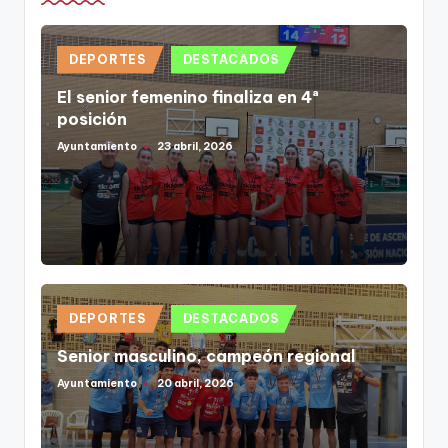
Publicado
DEPORTES
DESTACADOS
en
El senior femenino finaliza en 4ª
posición
Ayuntamiento
23 abril, 2026
Publicado
por
Publicado
DEPORTES
DESTACADOS
en
Senior masculino, campeón regional
Ayuntamiento
20 abril, 2026
Publicado
por