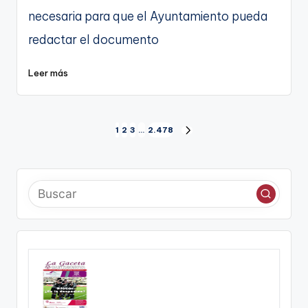
necesaria para que el Ayuntamiento pueda
redactar el documento
Leer más
Paginación
1
2
3
…
2.478
SIGUIENTE
de
PÁGINA
entradas