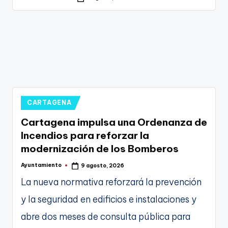
g
por
e
n
a
Publicado
CARTAGENA
en
Cartagena impulsa una Ordenanza de
Incendios para reforzar la
modernización de los Bomberos
Ayuntamiento
9 agosto, 2026
Publicado
por
La nueva normativa reforzará la prevención
y la seguridad en edificios e instalaciones y
abre dos meses de consulta pública para