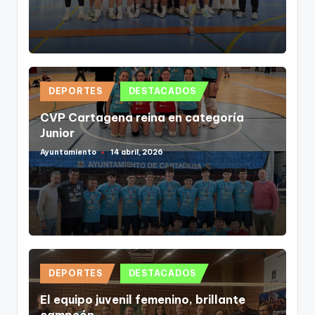
Publicado
DEPORTES
DESTACADOS
en
CVP Cartagena reina en categoría
Junior
Ayuntamiento
14 abril, 2026
Publicado
por
Publicado
DEPORTES
DESTACADOS
en
El equipo juvenil femenino, brillante