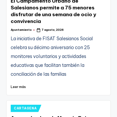
El Campamento Urbano de
Salesianos permite a 75 menores
disfrutar de una semana de ocio y
convivencia
Ayuntamiento
7 agosto, 2026
Publicado
por
La iniciativa de FISAT Salesianos Social
celebra su décimo aniversario con 25
monitores voluntarios y actividades
educativas que facilitan también la
conciliación de las familias
Leer más
Publicado
CARTAGENA
en