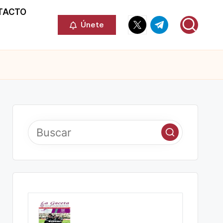
TACTO
Elemento
Elemento
Únete
del
del
menú
menú