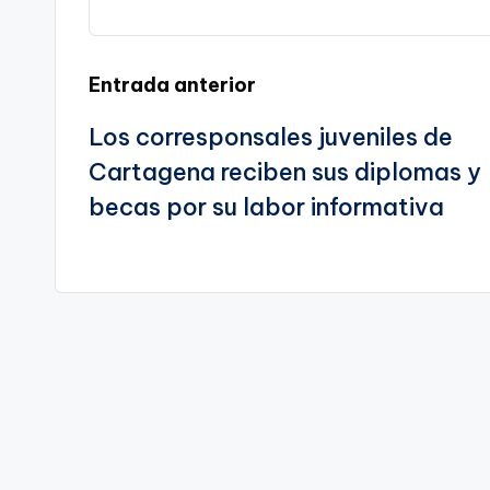
te
Navegación
Entrada anterior
Los corresponsales juveniles de
de
Cartagena reciben sus diplomas y
entradas
becas por su labor informativa