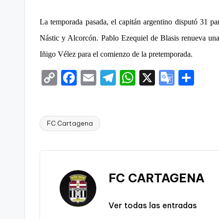
C
La temporada pasada, el capitán argentino disputó 31 pa
a
Nástic y Alcorcón. Pablo Ezequiel de Blasis renueva una
Iñigo Vélez para el comienzo de la pretemporada.
r
C
F
E
T
W
X
G
S
t
o
a
m
el
h
o
h
a
p
c
ai
e
a
o
ar
g
y
e
l
gr
ts
gl
e
FC Cartagena
Etiquetas:
Li
b
a
A
e
e
n
o
m
p
Tr
n
k
o
p
a
FC CARTAGENA
a
k
n
sl
Ver todas las entradas
a