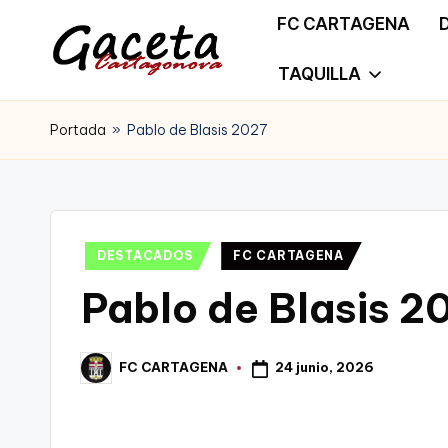
FC CARTAGENA
Saltar
TAQUILLA
G
Gaceta
al
a
Portada
»
Pablo de Blasis 2027
Cartagonova,
contenido
c
La
e
Web
t
Publicado
DESTACADOS
FC CARTAGENA
que
en
Pablo de Blasis 2
a
te
C
informa
24 junio, 2026
FC CARTAGENA
Publicado
a
por
de
r
Cartagena,