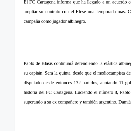
El FC Cartagena informa que ha llegado a un acuerdo co
t
FC
ampliar su contrato con el Efesé una temporada más. Co
a
campaña como jugador albinegro.
Cartagena,
g
o
n
Pablo de Blasis continuará defendiendo la elástica albin
o
su capitán. Será la quinta, desde que el mediocampista de
v
disputado desde entonces 132 partidos, anotando 11 gol
a
historia del FC Cartagena. Luciendo el número 8, Pablo 
superando a su ex compañero y también argentino, Dami
-
F
C