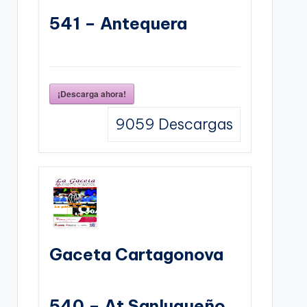
541 – Antequera
¡Descarga ahora!
9059
Descargas
Gaceta Cartagonova
540 – At Sanluqueño