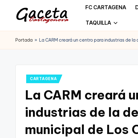
FC CARTAGENA
Saltar
TAQUILLA
G
Gaceta
al
a
Portada
»
La CARM creará un centro para industrias de la
Cartagonova,
contenido
c
La
e
Web
t
Publicado
CARTAGENA
que
en
La CARM creará u
a
te
C
industrias de la d
informa
a
de
municipal de Los
r
Cartagena,