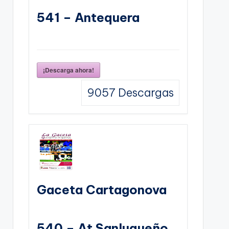
541 – Antequera
¡Descarga ahora!
9057
Descargas
Gaceta Cartagonova
540 – At Sanluqueño