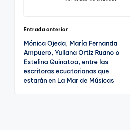
a
C
te
a
Navegación
Entrada anterior
r
Mónica Ojeda, María Fernanda
de
t
Ampuero, Yuliana Ortiz Ruano o
entradas
a
Estelina Quinatoa, entre las
g
escritoras ecuatorianas que
estarán en La Mar de Músicas
e
n
a