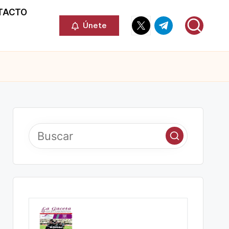
TACTO
Elemento
Elemento
Únete
del
del
menú
menú