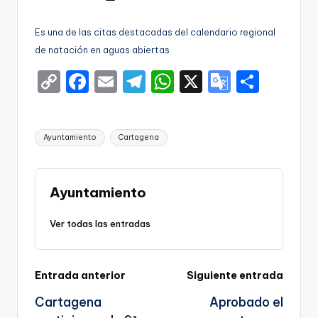
g
por
o
Es una de las citas destacadas del calendario regional
n
de natación en aguas abiertas
o
C
F
E
T
W
X
G
S
v
o
a
m
el
h
o
h
a
p
c
ai
e
a
o
ar
Etiquetas:
Ayuntamiento
Cartagena
-
y
e
l
gr
ts
gl
e
F
Li
b
a
A
e
C
n
o
m
p
Tr
Ayuntamiento
k
o
p
a
C
Ver todas las entradas
k
n
a
sl
r
Navegación
Entrada anterior
Siguiente entrada
a
t
Cartagena
Aprobado el
te
de
a