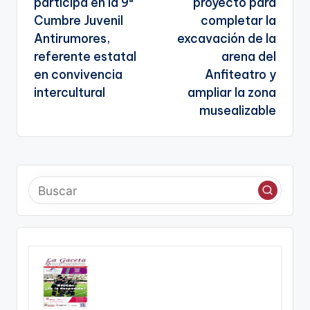
participa en la 9ª
proyecto para
g
entradas
Cumbre Juvenil
completar la
e
Antirumores,
excavación de la
n
referente estatal
arena del
en convivencia
Anfiteatro y
a
intercultural
ampliar la zona
musealizable