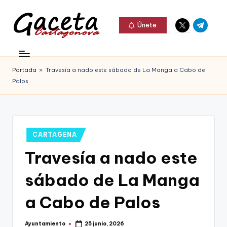
Elemento
Elemento
Saltar
Únete
del
del
al
G
menú
menú
Gaceta
contenido
a
Cartagonova,
Portada
»
Travesía a nado este sábado de La Manga a Cabo de
c
La
Palos
e
Web
t
que
a
te
Publicado
CARTAGENA
C
en
informa
Travesía a nado este
a
de
sábado de La Manga
r
Cartagena,
t
a Cabo de Palos
FC
a
Cartagena,
Ayuntamiento
25 junio, 2026
Publicado