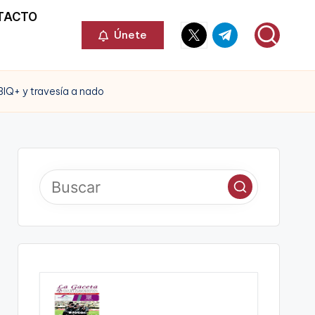
TACTO
Elemento
Elemento
Únete
del
del
menú
menú
BIQ+ y travesía a nado