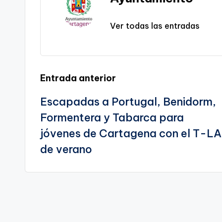
k
n
C
sl
Ver todas las entradas
a
a
te
r
Navegación
Entrada anterior
t
a
Escapadas a Portugal, Benidorm,
de
Formentera y Tabarca para
g
entradas
jóvenes de Cartagena con el T-LA
e
de verano
n
a