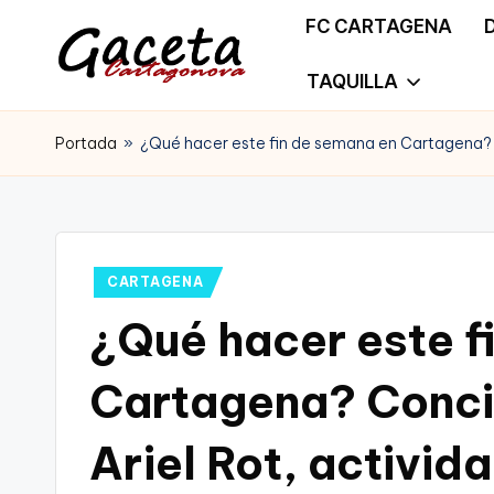
FC CARTAGENA
Saltar
TAQUILLA
G
Gaceta
al
a
Portada
»
¿Qué hacer este fin de semana en Cartagena? Co
Cartagonova,
contenido
c
La
e
Web
t
Publicado
CARTAGENA
que
en
¿Qué hacer este f
a
te
C
Cartagena? Concie
informa
a
de
Ariel Rot, activida
r
Cartagena,