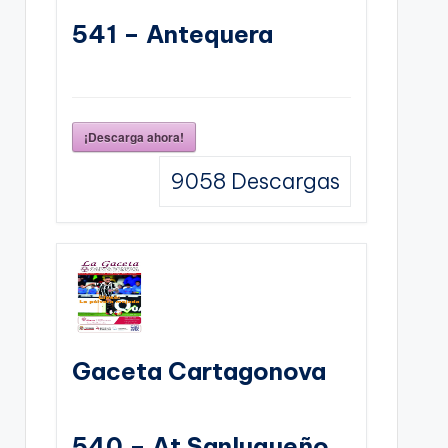
541 – Antequera
¡Descarga ahora!
9058
Descargas
Gaceta Cartagonova
540 – At Sanluqueño