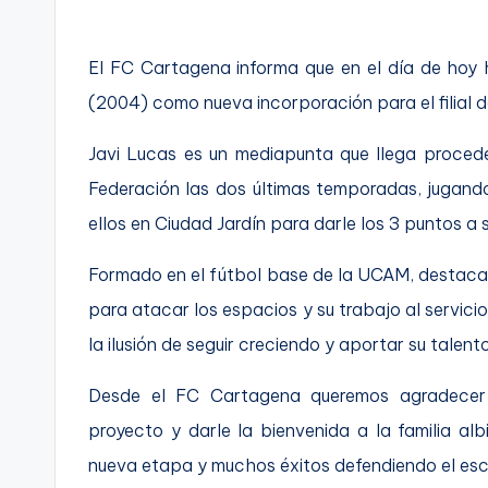
t
FC
a
El FC Cartagena informa que en el día de hoy
Cartagena,
(2004) como nueva incorporación para el filial 
g
Javi Lucas es un mediapunta que llega proce
o
Federación las dos últimas temporadas, jugand
n
ellos en Ciudad Jardín para darle los 3 puntos a 
o
Formado en el fútbol base de la UCAM, destaca 
v
para atacar los espacios y su trabajo al servicio
a
la ilusión de seguir creciendo y aportar su talen
-
Desde el FC Cartagena queremos agradecer 
F
proyecto y darle la bienvenida a la familia al
nueva etapa y muchos éxitos defendiendo el es
C