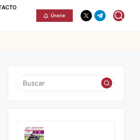
TACTO
Elemento
Elemento
Únete
del
del
menú
menú