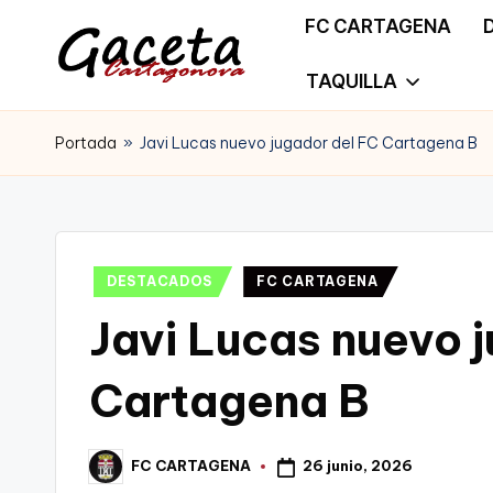
FC CARTAGENA
Saltar
TAQUILLA
G
Gaceta
al
a
Portada
»
Javi Lucas nuevo jugador del FC Cartagena B
Cartagonova,
contenido
c
La
e
Web
t
Publicado
DESTACADOS
FC CARTAGENA
que
en
Javi Lucas nuevo 
a
te
C
Cartagena B
informa
a
de
r
26 junio, 2026
FC CARTAGENA
Publicado
Cartagena,
por