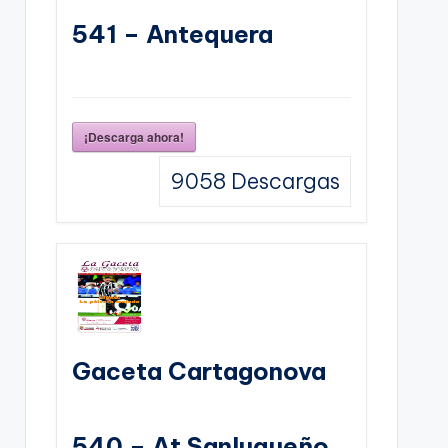
541 – Antequera
¡Descarga ahora!
9058
Descargas
Gaceta Cartagonova
540 – At Sanluqueño