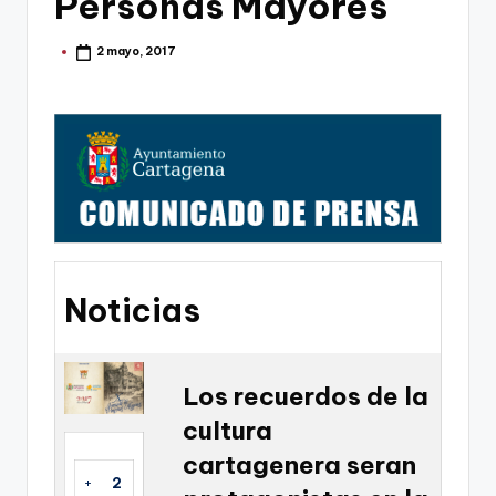
Personas Mayores
g
o
2 mayo, 2017
Publicado
por
n
o
v
a
-
F
C
Noticias
C
a
Los recuerdos de la
r
cultura
t
cartagenera seran
a
+
2