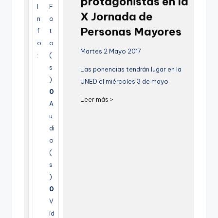
protagonistas en la
I
F
g
X Jornada de
n
o
e
Personas Mayores
f
t
n
o
o
Martes 2 Mayo 2017
a
:
(
s
Las ponencias tendrán lugar en la
)
UNED el miércoles 3 de mayo
0
Leer más >
A
u
di
o
(
s
)
0
V
íd