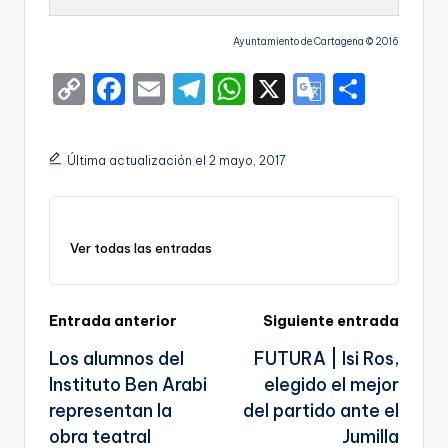
Ayuntamiento de Cartagena © 2016
C
F
E
T
W
X
G
S
o
a
m
el
h
o
h
p
c
ai
e
a
o
ar
Última actualización el 2 mayo, 2017
y
e
l
gr
ts
gl
e
Li
b
a
A
e
n
o
m
p
Tr
Ver todas las entradas
k
o
p
a
k
n
Navegación
Entrada anterior
Siguiente entrada
sl
Los alumnos del
FUTURA | Isi Ros,
de
a
Instituto Ben Arabi
elegido el mejor
entradas
te
representan la
del partido ante el
obra teatral
Jumilla