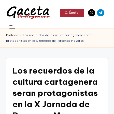
Elemento
Elemento
Saltar
Únete
del
del
al
G
menú
menú
Gaceta
contenido
a
Cartagonova,
Portada
»
Los recuerdos de la cultura cartagenera seran
c
La
protagonistas en la X Jornada de Personas Mayores
e
Web
t
que
a
te
Los recuerdos de la
C
informa
cultura cartagenera
a
de
r
seran protagonistas
Cartagena,
t
en la X Jornada de
FC
a
Cartagena,