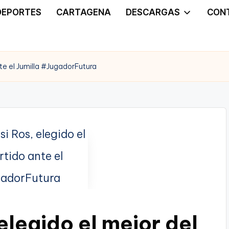
DEPORTES
CARTAGENA
DESCARGAS
CON
nte el Jumilla #JugadorFutura
elegido el mejor del