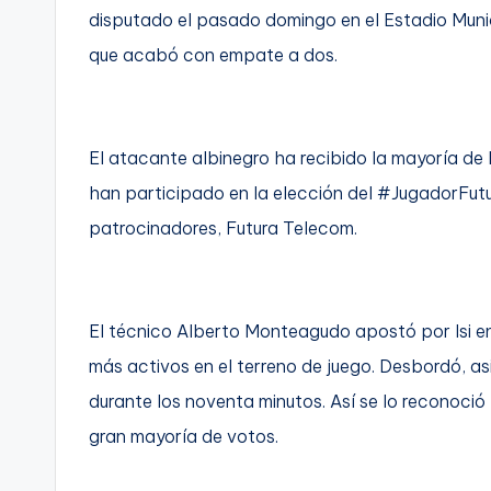
disputado el pasado domingo en el Estadio Mun
C
que acabó con empate a dos.
a
r
El atacante albinegro ha recibido la mayoría de 
t
han participado en la elección del #JugadorFutur
a
patrocinadores, Futura Telecom.
g
e
El técnico Alberto Monteagudo apostó por Isi en e
n
más activos en el terreno de juego. Desbordó, a
durante los noventa minutos. Así se lo reconoció 
a
gran mayoría de votos.