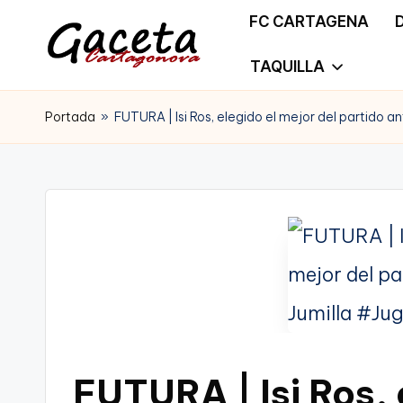
FC CARTAGENA
Saltar
TAQUILLA
G
Gaceta
al
a
Portada
»
FUTURA | Isi Ros, elegido el mejor del partido a
Cartagonova,
contenido
c
La
e
Web
t
que
a
te
C
informa
a
de
FUTURA | Isi Ros, 
r
Cartagena,