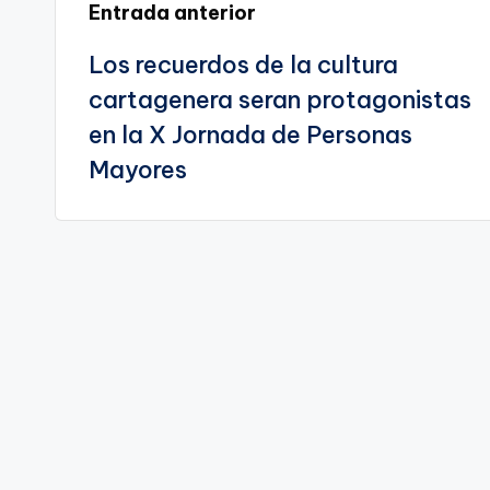
Navegación
Entrada anterior
a
te
Los recuerdos de la cultura
de
cartagenera seran protagonistas
entradas
en la X Jornada de Personas
Mayores