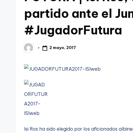
t
partido ante el Ju
FC
a
Cartagena,
#JugadorFutura
g
o
2 mayo, 2017
Publicado
por
n
o
v
a
-
F
Isi Ros ha sido elegido por los aficionados albine
C