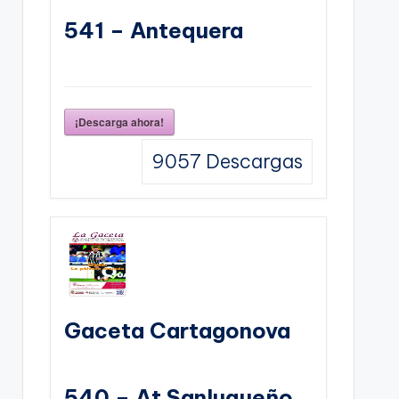
541 – Antequera
¡Descarga ahora!
9057
Descargas
Gaceta Cartagonova
540 – At Sanluqueño