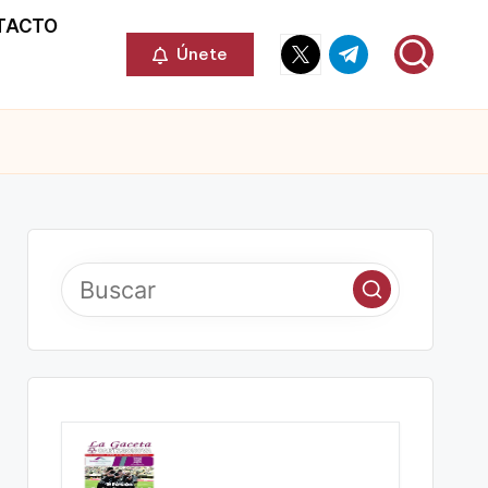
TACTO
Elemento
Elemento
Únete
del
del
menú
menú