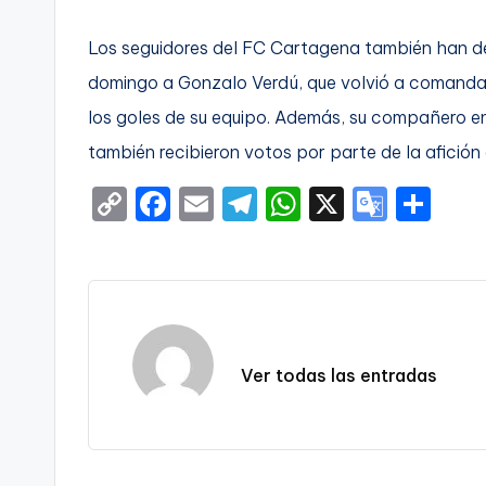
Los seguidores del FC Cartagena también han de
domingo a Gonzalo Verdú, que volvió a comanda
los goles de su equipo. Además, su compañero en
también recibieron votos por parte de la afición 
C
F
E
T
W
X
G
S
o
a
m
el
h
o
h
p
c
ai
e
a
o
ar
y
e
l
gr
ts
gl
e
Li
b
a
A
e
n
o
m
p
Tr
Ver todas las entradas
k
o
p
a
k
n
sl