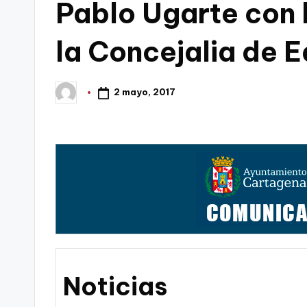
Pablo Ugarte con 
t
FC
a
la Concejalia de 
Cartagena,
g
2 mayo, 2017
Publicado
o
por
n
o
v
a
-
F
Noticias
C