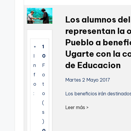
C
Los alumnos del
a
representan la o
r
Pueblo a benefi
t
+
1
Ugarte con la c
I
0
a
de Educacion
n
F
g
f
o
Martes 2 Mayo 2017
e
o
t
:
o
Los beneficios irán destinados
n
(
a
Leer más >
s
)
0