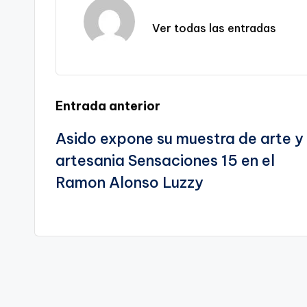
k
o
p
a
k
n
Ver todas las entradas
sl
a
te
Navegación
Entrada anterior
Asido expone su muestra de arte y
de
artesania Sensaciones 15 en el
entradas
Ramon Alonso Luzzy