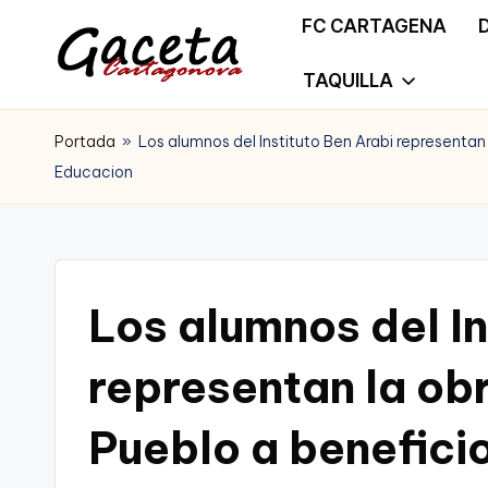
FC CARTAGENA
Saltar
TAQUILLA
G
Gaceta
al
a
Portada
»
Los alumnos del Instituto Ben Arabi representan
Cartagonova,
contenido
Educacion
c
La
e
Web
t
que
Los alumnos del In
a
te
C
representan la obr
informa
a
Pueblo a benefici
de
r
Cartagena,