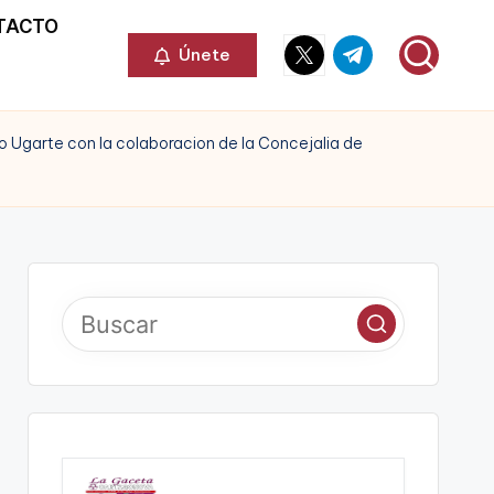
TACTO
Elemento
Elemento
Únete
del
del
menú
menú
lo Ugarte con la colaboracion de la Concejalia de