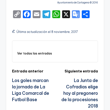
Ayuntamiento de Cartagena © 2016
C
F
E
T
W
X
G
S
o
a
m
el
h
o
h
p
c
ai
e
a
o
ar
Última actualización el 8 noviembre, 2017
y
e
l
gr
ts
gl
e
Li
b
a
A
e
n
o
m
p
Tr
Ver todas las entradas
k
o
p
a
k
n
Navegación
Entrada anterior
Siguiente entrada
sl
Los goles marcan
La Junta de
de
a
la jornada de La
Cofradias elige
entradas
te
Liga Comarcal de
hoy al pregonero
Futbol Base
de la procesiones
2018