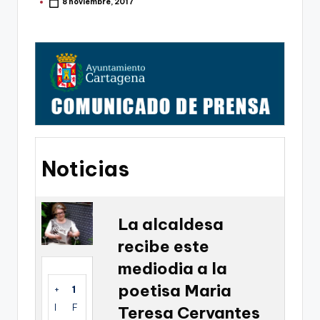
g
8 noviembre, 2017
Publicado
por
o
n
o
v
a
-
Noticias
F
C
C
La alcaldesa
a
recibe este
r
mediodia a la
t
poetisa Maria
+
1
a
I
F
Teresa Cervantes