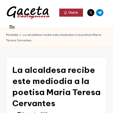
Elemento
Elemento
Saltar
Únete
del
del
al
G
menú
menú
Gaceta
contenido
a
Cartagonova,
Portada
»
La alcaldesa recibe este mediodia a la poetisa Maria
c
La
Teresa Cervantes
e
Web
t
que
a
te
La alcaldesa recibe
C
informa
este mediodia a la
a
de
r
poetisa Maria Teresa
Cartagena,
t
Cervantes
FC
a
Cartagena,