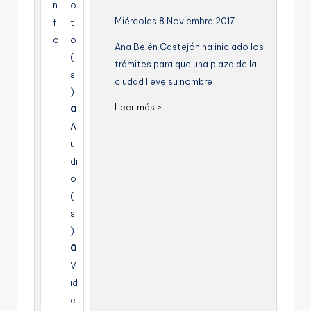
n
o
g
Miércoles 8 Noviembre 2017
f
t
e
o
o
Ana Belén Castejón ha iniciado los
n
:
(
trámites para que una plaza de la
s
a
ciudad lleve su nombre
)
Leer más >
0
A
u
di
o
(
s
)
0
V
íd
e