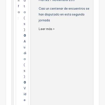
n
o
g
f
t
Casi un centenar de encuentros se
e
o
o
han disputado en esta segunda
:
(
n
jornada
s
a
Leer más >
)
0
A
u
di
o
(
s
)
0
V
íd
e