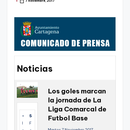
g
7 noviembre, 2017
Publicado
por
o
n
o
v
a
-
Noticias
F
C
C
Los goles marcan
a
la jornada de La
r
Liga Comarcal de
t
+
5
Futbol Base
I
F
a
Martes 7 Noviembre 2017