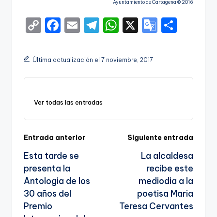
Ayuntamiento de Cartagena © 2016
C
F
E
T
W
X
G
S
o
a
m
el
h
o
h
p
c
ai
e
a
o
ar
Última actualización el 7 noviembre, 2017
y
e
l
gr
ts
gl
e
Li
b
a
A
e
n
o
m
p
Tr
Ver todas las entradas
k
o
p
a
k
n
Navegación
Entrada anterior
Siguiente entrada
sl
Esta tarde se
La alcaldesa
de
a
presenta la
recibe este
entradas
te
Antologia de los
mediodia a la
30 años del
poetisa Maria
Premio
Teresa Cervantes