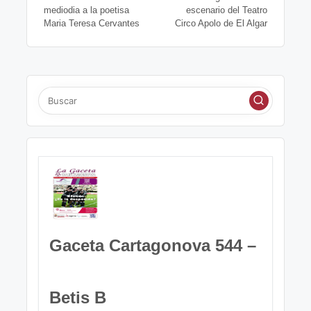
sl
de
mediodia a la poetisa
escenario del Teatro
at
Maria Teresa Cervantes
Circo Apolo de El Algar
entradas
e
Gaceta Cartagonova 544 –
Betis B