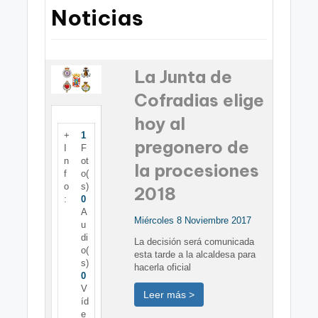
a
Noticias
g
e
n
La Junta de
a
Cofradias elige
hoy al
+
1
pregonero de
I
F
n
ot
la procesiones
f
o(
o
s)
2018
:
0
A
Miércoles 8 Noviembre 2017
u
di
La decisión será comunicada
o(
esta tarde a la alcaldesa para
s)
hacerla oficial
0
V
Leer más >
íd
e