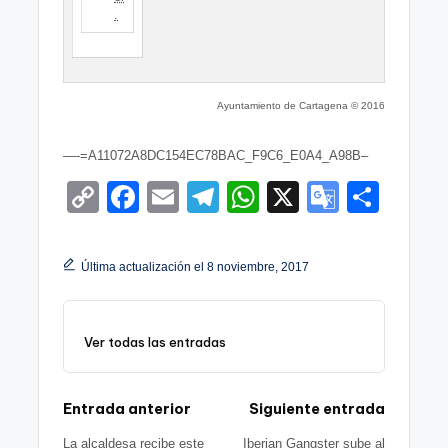
.
Ayuntamiento de Cartagena © 2016
—-=A11072A8DC154EC78BAC_F9C6_E0A4_A98B–
C
F
E
T
W
X
G
S
o
a
m
el
h
o
h
p
c
ail
e
at
o
ar
Última actualización el 8 noviembre, 2017
y
e
gr
s
gl
e
Li
b
a
A
e
Ver todas las entradas
n
o
m
p
Tr
k
o
p
a
Navegación
Entrada anterior
Siguiente entrada
k
n
La alcaldesa recibe este
Iberian Gangster sube al