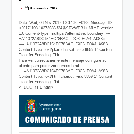
g
8 noviembre, 2017
Publicado
o
por
Date: Wed, 08 Nov 2017 10:37:30 +0100 Message-ID:
n
<20171108-10373086-f34@SRVWEB1> MIME-Version:
o
1.0 Content-Type: multipart/alternative; boundary=»–
=A11072A8DC154EC78BAC_F9C6_E0A4_A98B»
v
—-=A11072A8DC154EC78BAC_F9C6_E0A4_A98B
Content-Type: text/plain;charset=»iso-8859-1″ Content-
a
Transfer-Encoding: 7bit
Para ver correctamente este mensaje configure su
-
cliente para poder ver correos html
—-=A11072A8DC154EC78BAC_F9C6_E0A4_A98B
F
Content-Type: text/html;charset=»iso-8859-1″ Content-
Transfer-Encoding: 7bit
C
< !DOCTYPE html>
C
a
r
t