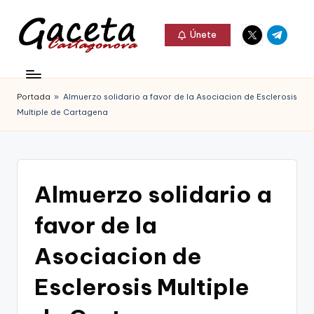
Elemento
Elemento
Saltar
Únete
del
del
al
G
menú
menú
Gaceta
contenido
a
Cartagonova,
Portada
»
Almuerzo solidario a favor de la Asociacion de Esclerosis
c
La
Multiple de Cartagena
e
Web
t
que
a
te
Almuerzo solidario a
C
informa
favor de la
a
de
r
Asociacion de
Cartagena,
t
Esclerosis Multiple
FC
a
Cartagena,