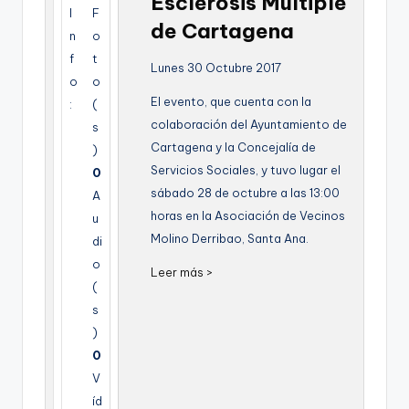
Esclerosis Multiple
g
I
F
de Cartagena
n
o
e
f
t
Lunes 30 Octubre 2017
n
o
o
El evento, que cuenta con la
a
:
(
colaboración del Ayuntamiento de
s
Cartagena y la Concejalía de
)
Servicios Sociales, y tuvo lugar el
0
sábado 28 de octubre a las 13:00
A
horas en la Asociación de Vecinos
u
Molino Derribao, Santa Ana.
di
o
Leer más >
(
s
)
0
V
íd