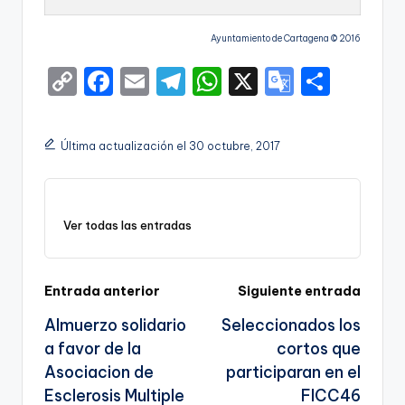
Ayuntamiento de Cartagena © 2016
C
F
E
T
W
X
G
S
o
a
m
el
h
o
h
p
c
ai
e
a
o
ar
Última actualización el 30 octubre, 2017
y
e
l
gr
ts
gl
e
Li
b
a
A
e
n
o
m
p
Tr
Ver todas las entradas
k
o
p
a
k
n
Navegación
Entrada anterior
Siguiente entrada
sl
Almuerzo solidario
Seleccionados los
de
a
a favor de la
cortos que
entradas
te
Asociacion de
participaran en el
Esclerosis Multiple
FICC46