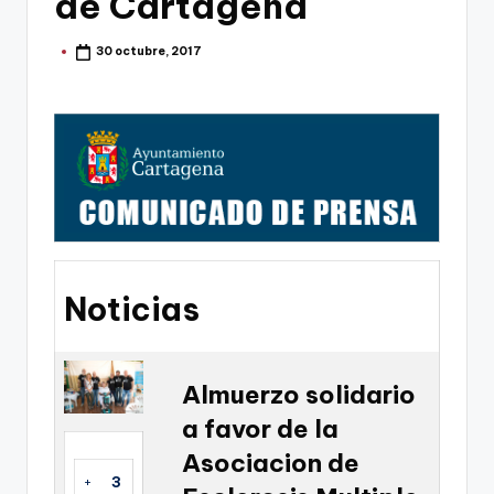
de Cartagena
g
o
30 octubre, 2017
Publicado
por
n
o
v
a
-
F
C
Noticias
C
a
Almuerzo solidario
r
a favor de la
t
Asociacion de
a
+
3