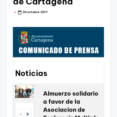
de Cartagena
g
o
30 octubre, 2017
Publicado
por
n
o
v
a
-
F
C
Noticias
C
a
Almuerzo solidario
r
a favor de la
t
Asociacion de
a
+
3