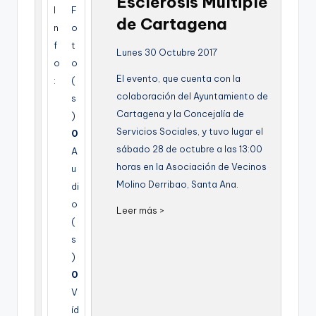
Esclerosis Multiple
g
I
F
de Cartagena
n
o
e
f
t
Lunes 30 Octubre 2017
n
o
o
El evento, que cuenta con la
a
:
(
colaboración del Ayuntamiento de
s
Cartagena y la Concejalía de
)
Servicios Sociales, y tuvo lugar el
0
sábado 28 de octubre a las 13:00
A
horas en la Asociación de Vecinos
u
Molino Derribao, Santa Ana.
di
o
Leer más >
(
s
)
0
V
íd