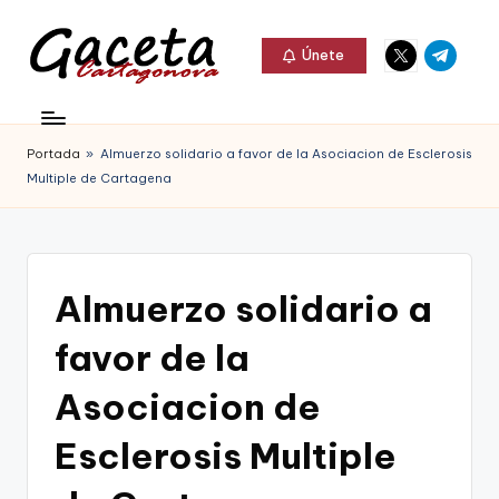
Elemento
Elemento
Saltar
Únete
del
del
al
G
menú
menú
Gaceta
contenido
a
Cartagonova,
Portada
»
Almuerzo solidario a favor de la Asociacion de Esclerosis
c
La
Multiple de Cartagena
e
Web
t
que
a
te
Almuerzo solidario a
C
informa
favor de la
a
de
r
Asociacion de
Cartagena,
t
Esclerosis Multiple
FC
a
Cartagena,