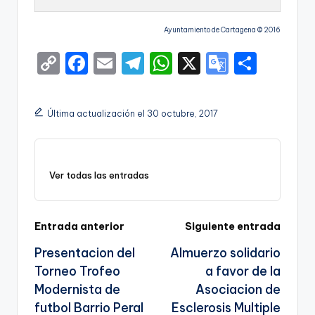
Ayuntamiento de Cartagena © 2016
C
F
E
T
W
X
G
S
o
a
m
el
h
o
h
p
c
ai
e
a
o
ar
Última actualización el 30 octubre, 2017
y
e
l
gr
ts
gl
e
Li
b
a
A
e
n
o
m
p
Tr
Ver todas las entradas
k
o
p
a
k
n
Navegación
Entrada anterior
Siguiente entrada
sl
Presentacion del
Almuerzo solidario
de
a
Torneo Trofeo
a favor de la
entradas
te
Modernista de
Asociacion de
futbol Barrio Peral
Esclerosis Multiple