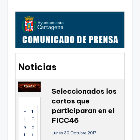
g
o
n
o
v
a
-
Noticias
F
C
Seleccionados los
C
cortos que
a
participaran en el
+
1
r
FICC46
I
F
t
n
o
Lunes 30 Octubre 2017
a
f
t