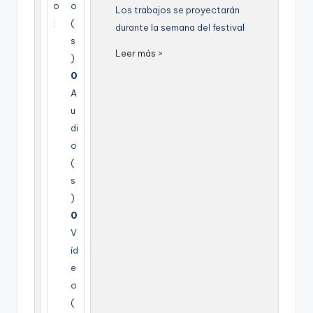
o
o
g
Los trabajos se proyectarán
:
(
durante la semana del festival
e
s
Leer más >
n
)
0
a
A
u
di
o
(
s
)
0
V
íd
e
o
(