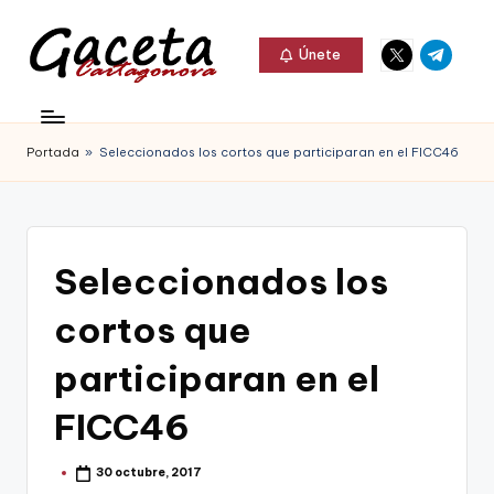
Elemento
Elemento
Saltar
Únete
del
del
al
G
menú
menú
Gaceta
contenido
a
Cartagonova,
Portada
»
Seleccionados los cortos que participaran en el FICC46
c
La
e
Web
t
que
Seleccionados los
a
te
C
cortos que
informa
a
de
participaran en el
r
Cartagena,
FICC46
t
FC
a
30 octubre, 2017
Cartagena,
Publicado
por