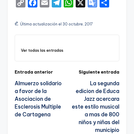
C
F
E
T
W
X
G
S
o
a
m
el
h
o
h
p
c
ai
e
a
o
ar
Última actualización el 30 octubre, 2017
y
e
l
gr
ts
gl
e
Li
b
a
A
e
n
o
m
p
Tr
Ver todas las entradas
k
o
p
a
k
n
Navegación
Entrada anterior
Siguiente entrada
sl
Almuerzo solidario
La segunda
de
a
a favor de la
edicion de Educa
entradas
te
Asociacion de
Jazz acercara
Esclerosis Multiple
este estilo musical
de Cartagena
a mas de 800
niños y niñas del
municipio