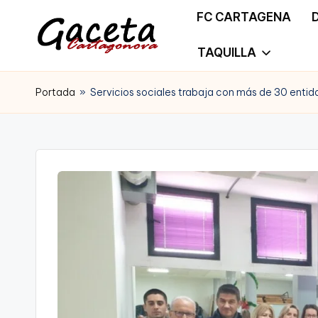
FC CARTAGENA
Saltar
TAQUILLA
G
Gaceta
al
a
Portada
»
Servicios sociales trabaja con más de 30 entida
Cartagonova,
contenido
c
La
e
Web
t
que
a
te
C
informa
a
de
r
Cartagena,