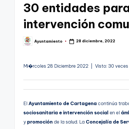
30 entidades para 
C
intervención comun
a
r
28 diciembre, 2022
Ayuntamiento
Publicado
t
por
a
Mi�rcoles 28 Diciembre 2022 | Visto: 30 vece
g
e
n
El
Ayuntamiento de Cartagena
continúa traba
a
sociosanitaria e intervención social
en el
ámb
y
promoción
de la salud. La
Concejalía de Ser