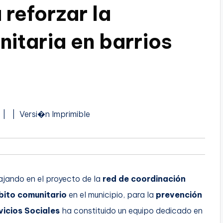
reforzar la
itaria en barrios
A
s |
| Versi�n Imprimible
u
d
i
o
jando en el proyecto de la
red de coordinación
ito comunitario
en el municipio, para la
prevención
vicios Sociales
ha constituido un equipo dedicado en