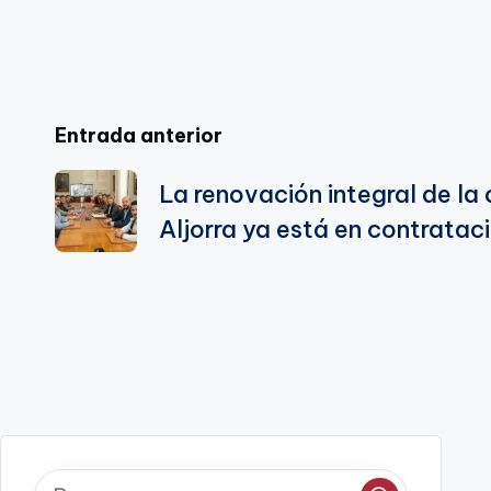
te
Navegación
Entrada anterior
de
La renovación integral de la
Aljorra ya está en contratac
entradas