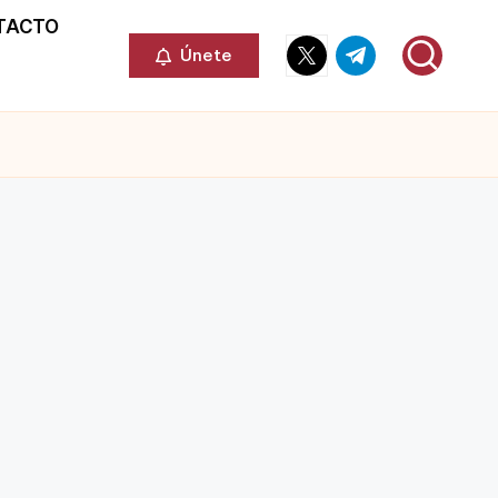
TACTO
Elemento
Elemento
Únete
del
del
menú
menú