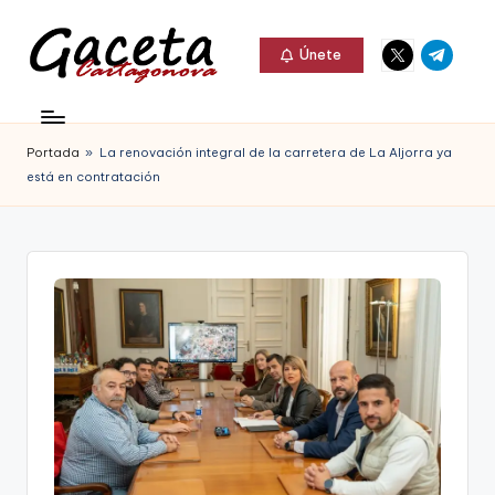
Elemento
Elemento
Saltar
Únete
del
del
al
G
menú
menú
Gaceta
contenido
a
Cartagonova,
Portada
»
La renovación integral de la carretera de La Aljorra ya
c
La
está en contratación
e
Web
t
que
a
te
C
informa
a
de
r
Cartagena,
t
FC
a
Cartagena,