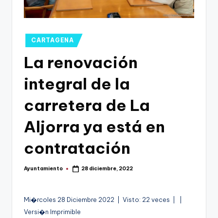
g
o
n
Publicado
CARTAGENA
o
en
La renovación
v
integral de la
a
-
carretera de La
F
Aljorra ya está en
C
contratación
C
a
Ayuntamiento
28 diciembre, 2022
Publicado
r
por
t
A
Mi�rcoles 28 Diciembre 2022 | Visto: 22 veces |
|
a
u
Versi�n Imprimible