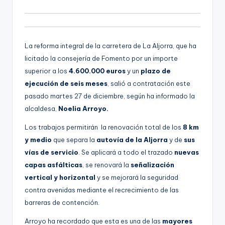
d
g
i
e
o
n
La reforma integral de la carretera de La Aljorra, que ha
a
licitado la consejería de Fomento por un importe
superior a los
4.600.000 euros
y un
plazo de
ejecución de seis meses
, salió a contratación este
pasado martes 27 de diciembre, según ha informado la
alcaldesa,
Noelia Arroyo.
Los trabajos permitirán la renovación total de los
8 km
y medio
que separa la
autovía de la Aljorra
y de
sus
vías de servicio
. Se aplicará a todo el trazado
nuevas
capas asfálticas
, se renovará la
señalización
vertical y horizontal
y se mejorará la seguridad
contra avenidas mediante el recrecimiento de las
barreras de contención.
Arroyo ha recordado que esta es una de las
mayores