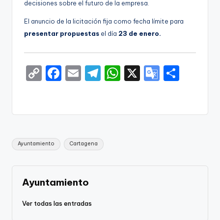
decisiones sobre el futuro de la empresa.
El anuncio de la licitación fija como fecha límite para
presentar propuestas
el día
23 de enero.
C
F
E
T
W
X
G
S
o
a
m
el
h
o
h
p
c
ai
e
a
o
ar
y
e
l
gr
ts
gl
e
Li
b
a
A
e
Etiquetas:
Ayuntamiento
Cartagena
n
o
m
p
Tr
k
o
p
a
k
n
Ayuntamiento
sl
Ver todas las entradas
a