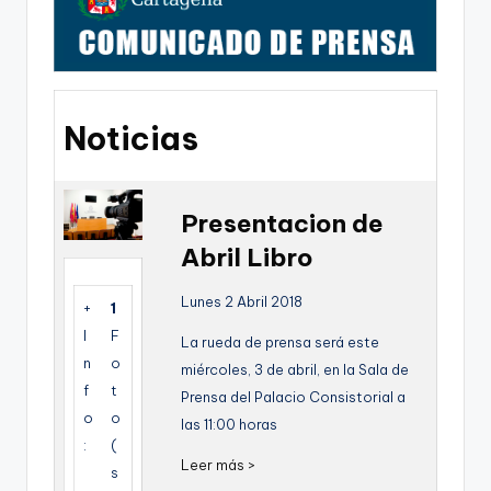
g
o
n
o
Noticias
v
a
-
Presentacion de
Abril Libro
F
C
Lunes 2 Abril 2018
+
1
C
I
F
La rueda de prensa será este
a
n
o
miércoles, 3 de abril, en la Sala de
f
t
Prensa del Palacio Consistorial a
r
o
o
las 11:00 horas
t
:
(
Leer más >
a
s