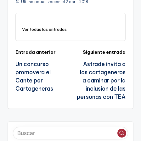
Última actualización el 2 abril, 2018
y
e
l
gr
ts
gl
e
Li
b
a
A
e
n
o
m
p
Tr
Ver todas las entradas
k
o
p
a
k
n
Navegación
Entrada anterior
Siguiente entrada
sl
Un concurso
Astrade invita a
de
a
promovera el
los cartageneros
entradas
te
Cante por
a caminar por la
Cartageneras
inclusion de las
personas con TEA