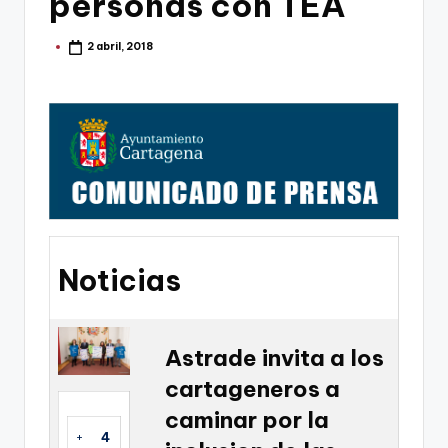
personas con TEA
g
o
2 abril, 2018
Publicado
por
n
o
v
a
-
F
C
Noticias
C
a
Astrade invita a los
r
cartageneros a
t
caminar por la
a
+
4