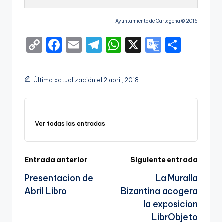
Ayuntamiento de Cartagena © 2016
C
F
E
T
W
X
G
S
o
a
m
el
h
o
h
p
c
ai
e
a
o
ar
Última actualización el 2 abril, 2018
y
e
l
gr
ts
gl
e
Li
b
a
A
e
n
o
m
p
Tr
Ver todas las entradas
k
o
p
a
k
n
Navegación
Entrada anterior
Siguiente entrada
sl
Presentacion de
La Muralla
de
a
Abril Libro
Bizantina acogera
entradas
te
la exposicion
LibrObjeto