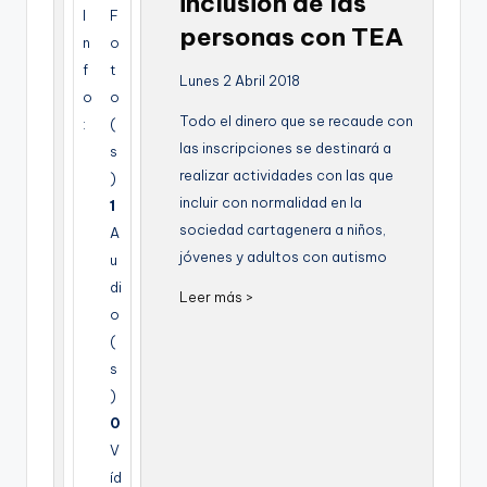
inclusion de las
g
I
F
personas con TEA
n
o
e
f
t
Lunes 2 Abril 2018
n
o
o
Todo el dinero que se recaude con
a
:
(
las inscripciones se destinará a
s
realizar actividades con las que
)
incluir con normalidad en la
1
sociedad cartagenera a niños,
A
jóvenes y adultos con autismo
u
di
Leer más >
o
(
s
)
0
V
íd