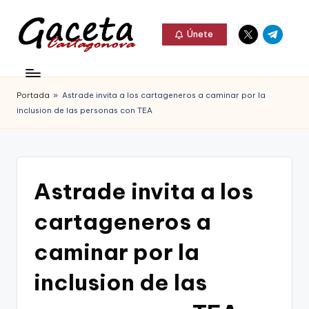
Elemento
Elemento
Saltar
Únete
del
del
al
G
menú
menú
Gaceta
contenido
a
Cartagonova,
Portada
»
Astrade invita a los cartageneros a caminar por la
c
La
inclusion de las personas con TEA
e
Web
t
que
a
te
Astrade invita a los
C
informa
cartageneros a
a
de
r
caminar por la
Cartagena,
t
inclusion de las
FC
a
Cartagena,