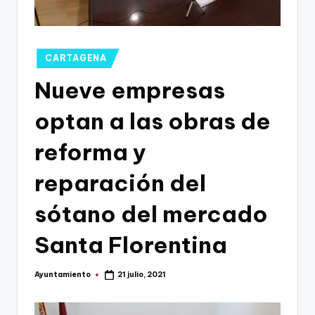
g
o
n
Publicado
CARTAGENA
o
en
Nueve empresas
v
optan a las obras de
a
-
reforma y
F
reparación del
C
sótano del mercado
C
a
Santa Florentina
r
Ayuntamiento
21 julio, 2021
t
Publicado
por
a