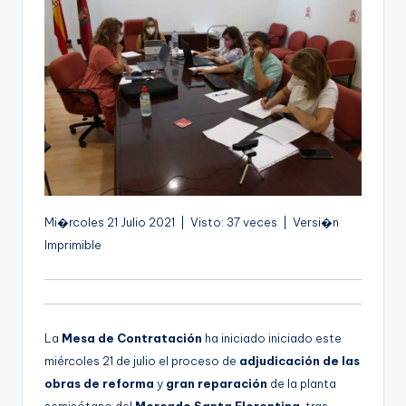
g
e
n
a
Mi�rcoles 21 Julio 2021 | Visto: 37 veces | Versi�n
Imprimible
La
Mesa de Contratación
ha iniciado iniciado este
miércoles 21 de julio el proceso de
adjudicación de las
obras de reforma
y
gran reparación
de la planta