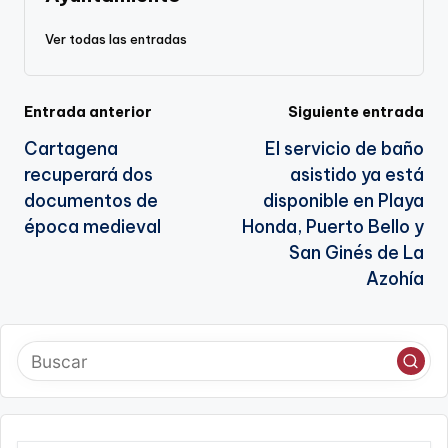
sl
Ver todas las entradas
a
te
Navegación
Entrada anterior
Siguiente entrada
Cartagena
El servicio de baño
de
recuperará dos
asistido ya está
entradas
documentos de
disponible en Playa
época medieval
Honda, Puerto Bello y
San Ginés de La
Azohía