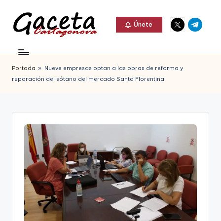
Elemento
Elemento
Saltar
Únete
del
del
al
G
menú
menú
Gaceta
contenido
a
Cartagonova,
Portada
»
Nueve empresas optan a las obras de reforma y
c
La
reparación del sótano del mercado Santa Florentina
e
Web
t
que
a
te
C
informa
a
de
r
Cartagena,
t
FC
a
Cartagena,