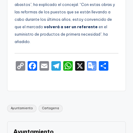
abastos”, ha explicado el concejal. “Con estas obras y
las reformas de los puestos que se están llevando a
cabo durante los últimos años, estoy convencido de
que el mercado
volverá a ser un referente
en el
suministro de productos de primera necesidad”, ha
añadido.
C
F
E
T
W
X
G
S
o
a
m
el
h
o
h
p
c
ai
e
a
o
ar
y
e
l
gr
ts
gl
e
Li
b
a
A
e
Etiquetas:
Ayuntamiento
Cartagena
n
o
m
p
Tr
k
o
p
a
k
n
Ayuntamiento