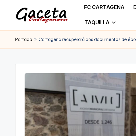
FC CARTAGENA
Saltar
TAQUILLA
G
Gaceta
al
a
Portada
»
Cartagena recuperará dos documentos de épo
Cartagonova,
contenido
c
La
e
Web
t
que
a
te
C
informa
a
de
r
Cartagena,