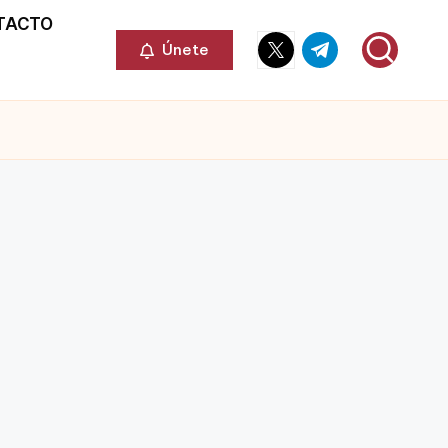
TACTO
Elemento
Elemento
Únete
del
del
menú
menú