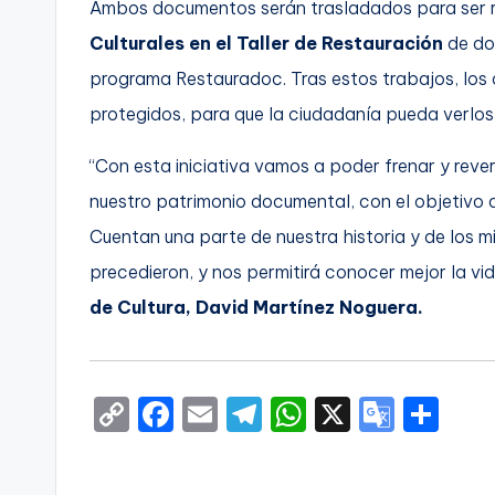
Ambos documentos serán trasladados para ser 
Culturales en el Taller de Restauración
de do
programa Restauradoc. Tras estos trabajos, los
protegidos, para que la ciudadanía pueda verlos y
“Con esta iniciativa vamos a poder frenar y rever
nuestro patrimonio documental, con el objetivo 
Cuentan una parte de nuestra historia y de los 
precedieron, y nos permitirá conocer mejor la vi
de Cultura, David Martínez Noguera.
C
F
E
T
W
X
G
S
o
a
m
el
h
o
h
p
c
ai
e
a
o
ar