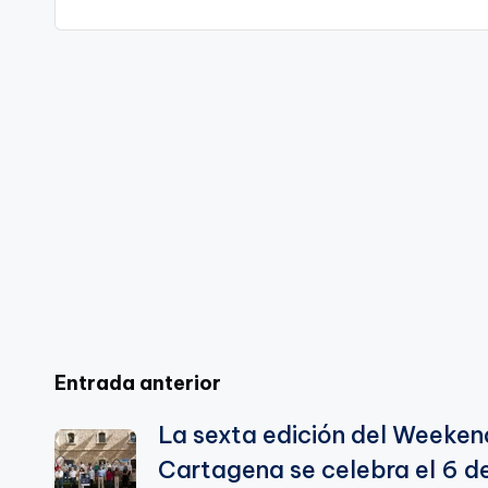
y
e
l
gr
ts
gl
e
Li
b
a
A
e
n
o
m
p
Tr
k
o
p
a
k
n
sl
a
te
Navegación
Entrada anterior
La sexta edición del Weeken
de
Cartagena se celebra el 6 d