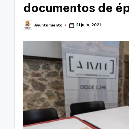
documentos de ép
C
a
21 julio, 2021
Ayuntamiento
Publicado
por
r
t
a
g
e
n
a