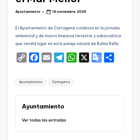
g
o
Ayuntamiento
16 noviembre, 2025
Publicado
por
n
El Ayuntamiento de Cartagena colabora en la jornada
o
ambiental y de macro limpieza terrestre y subacuática
v
que tendrá lugar en este paraje natural de Bahía Bella
a
C
F
E
T
W
X
G
S
-
o
a
m
el
h
o
h
F
p
c
ai
e
a
o
ar
Etiquetas:
C
Ayuntamiento
Cartagena
y
e
l
gr
ts
gl
e
C
Li
b
a
A
e
a
n
o
m
p
Tr
Ayuntamiento
r
k
o
p
a
Ver todas las entradas
t
k
n
a
sl