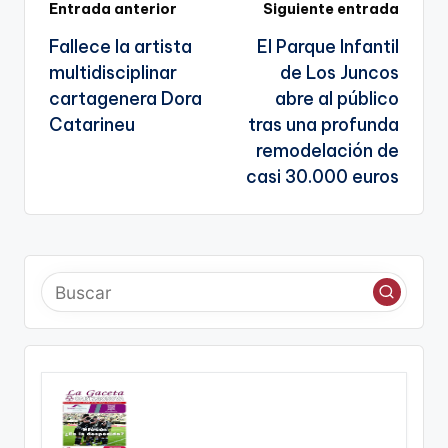
Navegación
Entrada anterior
Siguiente entrada
a
g
Fallece la artista
El Parque Infantil
te
de
e
multidisciplinar
de Los Juncos
n
entradas
cartagenera Dora
abre al público
a
Catarineu
tras una profunda
remodelación de
casi 30.000 euros