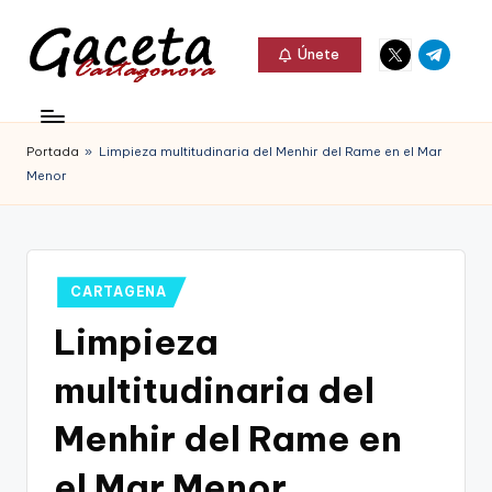
Elemento
Elemento
Saltar
Únete
del
del
al
G
menú
menú
Gaceta
contenido
a
Cartagonova,
Portada
»
Limpieza multitudinaria del Menhir del Rame en el Mar
c
La
Menor
e
Web
t
que
a
te
Publicado
CARTAGENA
C
en
informa
Limpieza
a
de
multitudinaria del
r
Cartagena,
t
Menhir del Rame en
FC
a
el Mar Menor
Cartagena,