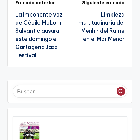
Navegación
Entrada anterior
Siguiente entrada
a
g
La imponente voz
Limpieza
te
de
e
de Cécile McLorin
multitudinaria del
n
entradas
Salvant clausura
Menhir del Rame
a
este domingo el
en el Mar Menor
Cartagena Jazz
Festival