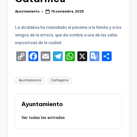
g
o
Ayuntamiento
15 noviembre, 2025
Publicado
por
n
La alcaldesa ha trasladado el pésame a la familia y a los
o
amigos de la artista, que da nombre a una de las salas
v
expositivas de la ciudad
a
C
F
E
T
W
X
G
S
-
o
a
m
el
h
o
h
F
p
c
ai
e
a
o
ar
Etiquetas:
C
Ayuntamiento
Cartagena
y
e
l
gr
ts
gl
e
C
Li
b
a
A
e
a
n
o
m
p
Tr
Ayuntamiento
r
k
o
p
a
Ver todas las entradas
t
k
n
a
sl