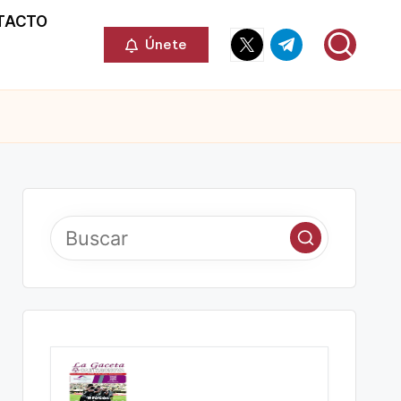
TACTO
Elemento
Elemento
Únete
del
del
menú
menú