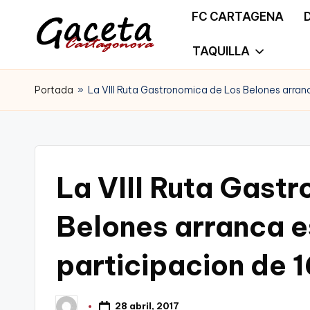
FC CARTAGENA
Saltar
TAQUILLA
G
Gaceta
al
a
Portada
»
La VIII Ruta Gastronomica de Los Belones arranc
Cartagonova,
contenido
c
La
e
Web
t
La VIII Ruta Gast
que
a
te
Belones arranca e
C
informa
participacion de 1
a
de
r
Cartagena,
28 abril, 2017