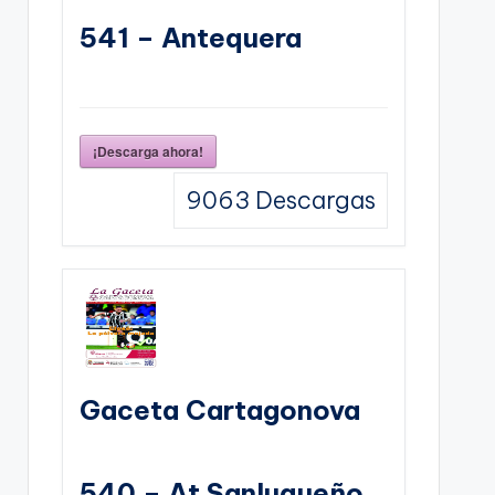
541 – Antequera
¡Descarga ahora!
9063
Descargas
Gaceta Cartagonova
540 – At Sanluqueño