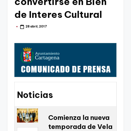
convertirse en Bien
g
o
de Interes Cultural
n
28 abril, 2017
Publicado
o
por
v
a
-
F
C
C
Noticias
a
r
t
Comienza la nueva
temporada de Vela
a