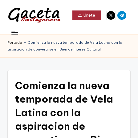
Elemento
Elemento
Saltar
Únete
del
del
al
G
menú
menú
Gaceta
contenido
a
Cartagonova,
Portada
»
Comienza la nueva temporada de Vela Latina con la
c
La
aspiracion de convertirse en Bien de Interes Cultural
e
Web
t
que
a
te
Comienza la nueva
C
informa
temporada de Vela
a
de
r
Latina con la
Cartagena,
t
aspiracion de
FC
a
Cartagena,