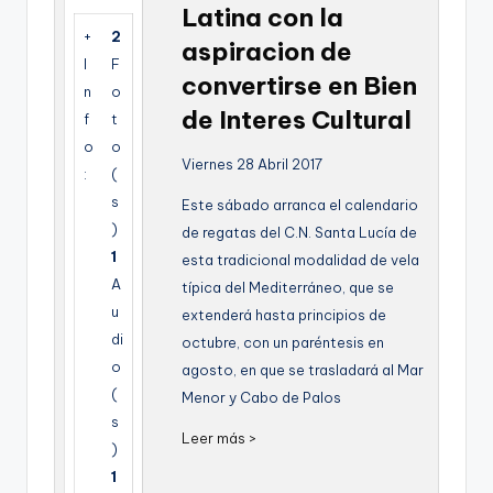
Latina con la
g
+
2
aspiracion de
e
I
F
convertirse en Bien
n
n
o
de Interes Cultural
f
t
a
o
o
Viernes 28 Abril 2017
:
(
s
Este sábado arranca el calendario
)
de regatas del C.N. Santa Lucía de
1
esta tradicional modalidad de vela
A
típica del Mediterráneo, que se
u
extenderá hasta principios de
di
octubre, con un paréntesis en
o
agosto, en que se trasladará al Mar
(
Menor y Cabo de Palos
s
Leer más >
)
1