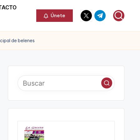
TACTO
Elemento
Elemento
Únete
del
del
menú
menú
icipal de belenes