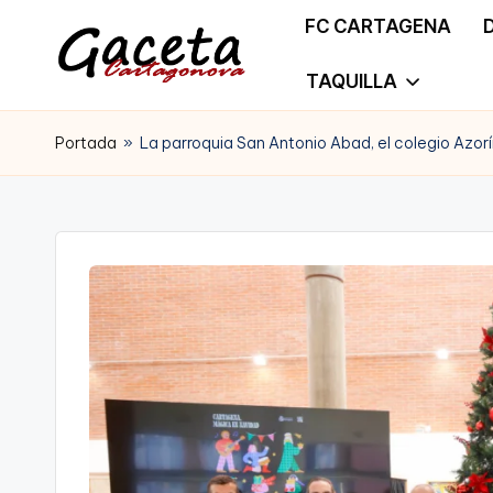
FC CARTAGENA
Saltar
TAQUILLA
G
Gaceta
al
a
Portada
»
La parroquia San Antonio Abad, el colegio Azor
Cartagonova,
contenido
c
La
e
Web
t
que
a
te
C
informa
a
de
r
Cartagena,