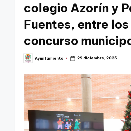
colegio Azorín y 
C
Fuentes, entre lo
a
r
concurso municipa
t
a
29 diciembre, 2025
Ayuntamiento
Publicado
por
g
e
n
a