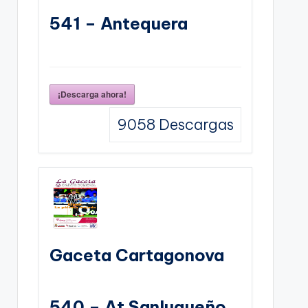
541 – Antequera
¡Descarga ahora!
9058
Descargas
Gaceta Cartagonova
540 – At Sanluqueño