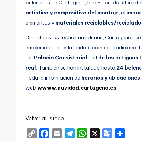
belenistas de Cartagena, han valorado diferente
artístico y compositivo del montaje
, el
impac
elementos y
materiales reciclables/reciclad
Durante estas fechas navideñas, Cartagena cuen
emblemáticos de la ciudad, como el tradicional b
del
Palacio Consistorial
o el
de las antiguas
real.
También se han instalado hasta
24 belene
Toda la información de
horarios y ubicacione
web
wwww.navidad.cartagena.es
Volver al listado
C
F
E
T
W
X
G
S