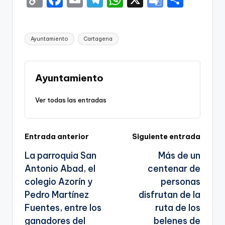
o
a
m
el
h
o
h
p
c
ai
e
a
o
ar
Etiquetas:
Ayuntamiento
Cartagena
y
e
l
gr
ts
gl
e
Li
b
a
A
e
n
o
m
p
Tr
Ayuntamiento
k
o
p
a
Ver todas las entradas
k
n
sl
Navegación
Entrada anterior
Siguiente entrada
a
La parroquia San
Más de un
te
de
Antonio Abad, el
centenar de
entradas
colegio Azorín y
personas
Pedro Martínez
disfrutan de la
Fuentes, entre los
ruta de los
ganadores del
belenes de