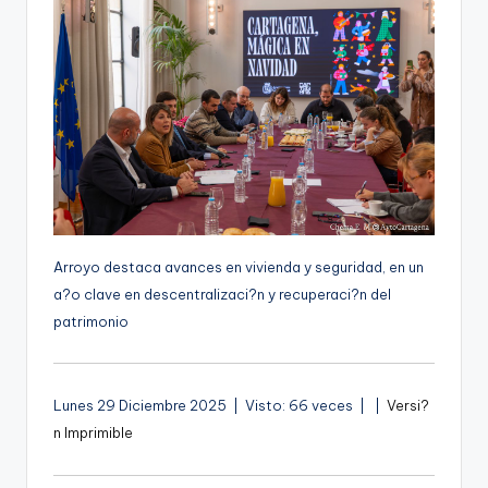
g
e
n
a
Arroyo destaca avances en vivienda y seguridad, en un
a?o clave en descentralizaci?n y recuperaci?n del
patrimonio
A
Lunes 29 Diciembre 2025 | Visto: 66 veces |
|
Versi?
u
n Imprimible
d
i