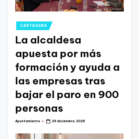
g
o
n
Publicado
CARTAGENA
o
en
La alcaldesa
v
apuesta por más
a
-
formación y ayuda a
F
las empresas tras
C
bajar el paro en 900
C
a
personas
r
Ayuntamiento
29 diciembre, 2025
t
Publicado
por
a