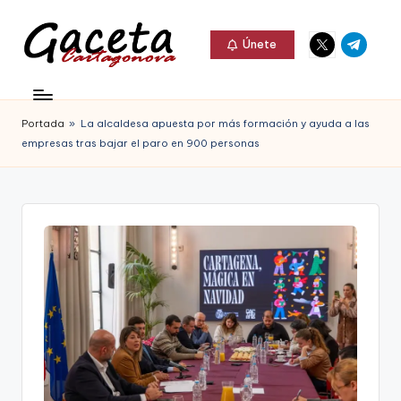
Elemento
Elemento
Saltar
Únete
del
del
al
G
menú
menú
Gaceta
contenido
a
Cartagonova,
Portada
»
La alcaldesa apuesta por más formación y ayuda a las
c
La
empresas tras bajar el paro en 900 personas
e
Web
t
que
a
te
C
informa
a
de
r
Cartagena,
t
FC
a
Cartagena,