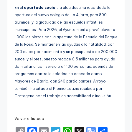
En el
apartado social,
la alcaldesa ha recordado la
apertura del nuevo colegio de La Aljorra, para 800
alumnos, y la gratuidad de las escuelas infantiles
municipales. Para 2026, el Ayuntamiento prevé elevar a
1.000 las plazas con la apertura de la Escuela del Parque
de la Rosa. Se mantienen las ayudas a la natalidad, con
200 euros por nacimiento y un presupuesto de 200.000
euros, y el presupuesto recoge 6,5 millones para ayuda
domiciliaria, con servicio a 1.100 personas, además de
programas contra la soledad no deseada como
Mayores de Barrio, con 240 participantes. Arroyo
también ha citado el Premio Letizia recibido por
Cartagena por el trabajo en accesibilidad e inclusión.
Volver al listado
C
F
E
T
W
X
G
S