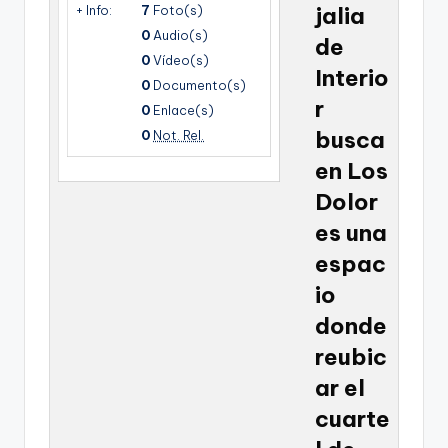
+ Info:
7
Foto(s)
jalia
g
0
Audio(s)
de
e
0
Vídeo(s)
Interio
n
0
Documento(s)
r
0
Enlace(s)
a
busca
0
Not. Rel.
en Los
Dolor
es una
espac
io
donde
reubic
ar el
cuarte