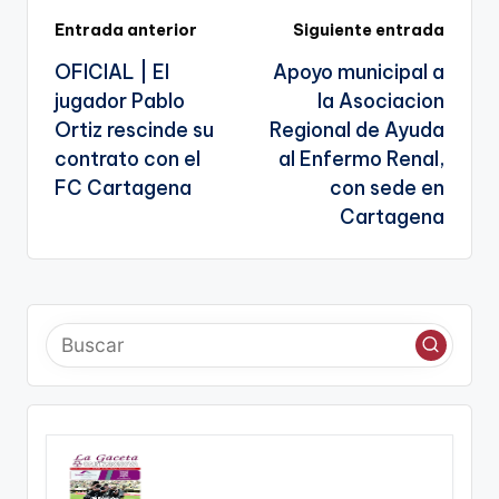
k
n
Navegación
Entrada anterior
Siguiente entrada
sl
OFICIAL | El
Apoyo municipal a
de
a
jugador Pablo
la Asociacion
entradas
te
Ortiz rescinde su
Regional de Ayuda
contrato con el
al Enfermo Renal,
FC Cartagena
con sede en
Cartagena