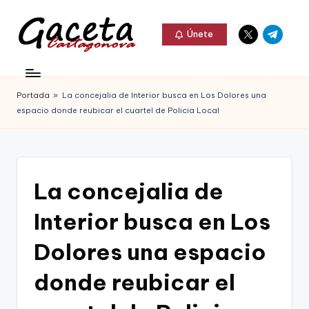
Elemento
Elemento
Saltar
Únete
del
del
al
G
menú
menú
Gaceta
contenido
a
Cartagonova,
Portada
»
La concejalia de Interior busca en Los Dolores una
c
La
espacio donde reubicar el cuartel de Policia Local
e
Web
t
que
a
te
La concejalia de
C
informa
Interior busca en Los
a
de
r
Dolores una espacio
Cartagena,
t
donde reubicar el
FC
a
Cartagena,