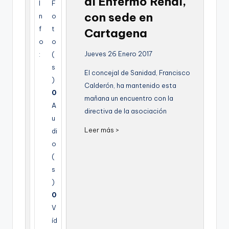
al Enfermo Renal,
I
F
g
con sede en
n
o
e
f
t
Cartagena
n
o
o
Jueves 26 Enero 2017
:
(
a
s
El concejal de Sanidad, Francisco
)
Calderón, ha mantenido esta
0
mañana un encuentro con la
A
directiva de la asociación
u
Leer más >
di
o
(
s
)
0
V
íd