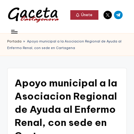
Elemento
Elemento
Saltar
Únete
del
del
al
G
menú
menú
Gaceta
contenido
a
Cartagonova,
Portada
»
Apoyo municipal a la Asociacion Regional de Ayuda al
c
La
Enfermo Renal, con sede en Cartagena
e
Web
t
que
a
te
Apoyo municipal a la
C
informa
Asociacion Regional
a
de
r
de Ayuda al Enfermo
Cartagena,
t
Renal, con sede en
FC
a
Cartagena,