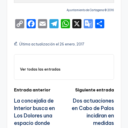
Ayuntamiento de Cartagena © 2016
C
F
E
T
W
X
G
S
o
a
m
el
h
o
h
p
c
ai
e
a
o
ar
Última actualización el 26 enero, 2017
y
e
l
gr
ts
gl
e
Li
b
a
A
e
n
o
m
p
Tr
Ver todas las entradas
k
o
p
a
k
n
Navegación
Entrada anterior
Siguiente entrada
sl
La concejalia de
Dos actuaciones
de
a
Interior busca en
en Cabo de Palos
entradas
te
Los Dolores una
incidiran en
espacio donde
medidas