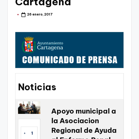
Cartagena
g
o
26 enero, 2017
Publicado
por
n
o
v
a
-
F
C
Noticias
C
a
Apoyo municipal a
r
la Asociacion
t
Regional de Ayuda
a
+
1