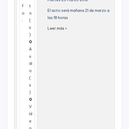
g
f
t
El acto será mañana 21 de marzo a
o
o
e
las 18 horas
:
(
n
s
Leer más >
a
)
0
A
u
di
o
(
s
)
0
V
íd
e
o