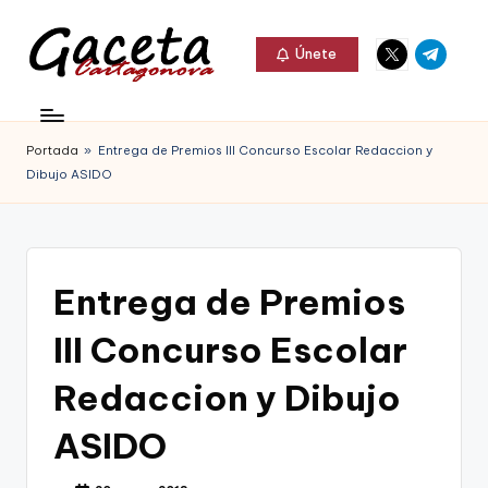
Elemento
Elemento
Saltar
Únete
del
del
al
G
menú
menú
Gaceta
contenido
a
Cartagonova,
Portada
»
Entrega de Premios III Concurso Escolar Redaccion y
c
La
Dibujo ASIDO
e
Web
t
que
a
te
Entrega de Premios
C
informa
III Concurso Escolar
a
de
r
Redaccion y Dibujo
Cartagena,
t
ASIDO
FC
a
Cartagena,