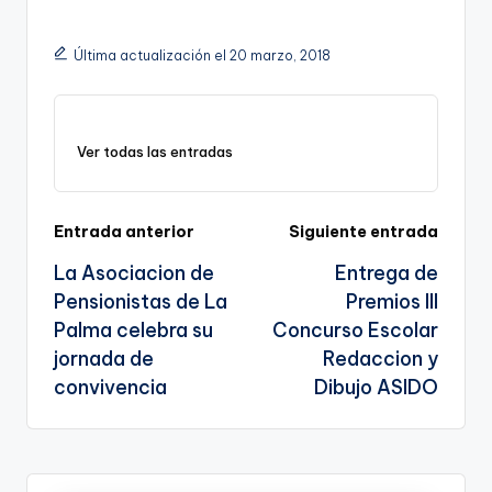
o
a
m
el
h
o
h
p
c
ai
e
a
o
ar
Última actualización el 20 marzo, 2018
y
e
l
gr
ts
gl
e
Li
b
a
A
e
n
o
m
p
Tr
Ver todas las entradas
k
o
p
a
k
n
Navegación
Entrada anterior
Siguiente entrada
sl
La Asociacion de
Entrega de
de
a
Pensionistas de La
Premios III
entradas
te
Palma celebra su
Concurso Escolar
jornada de
Redaccion y
convivencia
Dibujo ASIDO