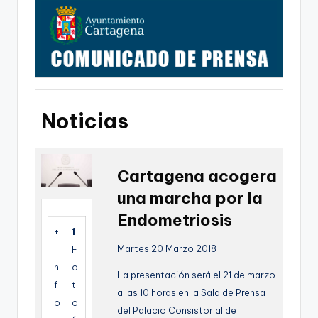
g
o
n
o
v
Noticias
a
-
F
Cartagena acogera
C
una marcha por la
C
Endometriosis
+
1
a
Martes 20 Marzo 2018
I
F
r
n
o
La presentación será el 21 de marzo
t
f
t
a las 10 horas en la Sala de Prensa
o
o
a
del Palacio Consistorial de