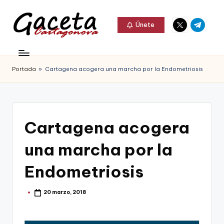
Elemento
Elemento
Saltar
Únete
del
del
al
G
menú
menú
Gaceta
contenido
a
Cartagonova,
Portada
»
Cartagena acogera una marcha por la Endometriosis
c
La
e
Web
t
que
Cartagena acogera
a
te
C
una marcha por la
informa
a
de
Endometriosis
r
Cartagena,
t
20 marzo, 2018
Publicado
FC
por
a
Cartagena,