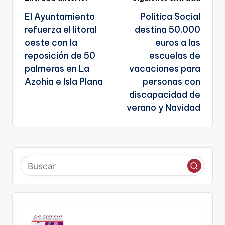
Navegación
a
El Ayuntamiento
Política Social
te
de
refuerza el litoral
destina 50.000
entradas
oeste con la
euros a las
reposición de 50
escuelas de
palmeras en La
vacaciones para
Azohía e Isla Plana
personas con
discapacidad de
verano y Navidad