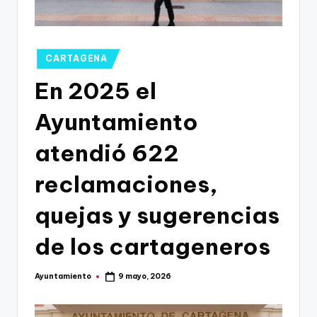
g
o
n
Publicado
CARTAGENA
o
en
En 2025 el
v
Ayuntamiento
a
-
atendió 622
F
reclamaciones,
C
quejas y sugerencias
C
a
de los cartageneros
r
Ayuntamiento
9 mayo, 2026
t
Publicado
por
a