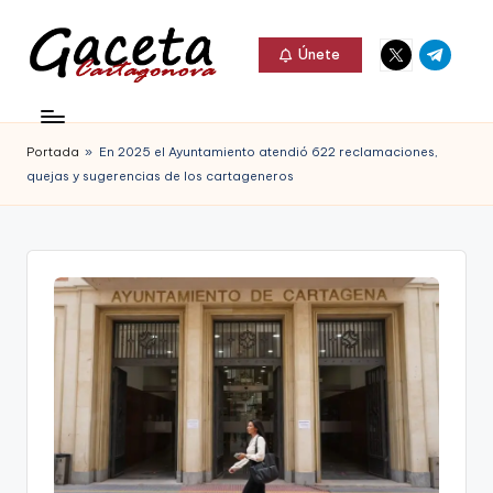
Elemento
Elemento
Saltar
Únete
del
del
al
G
menú
menú
Gaceta
contenido
a
Cartagonova,
Portada
»
En 2025 el Ayuntamiento atendió 622 reclamaciones,
c
La
quejas y sugerencias de los cartageneros
e
Web
t
que
a
te
C
informa
a
de
r
Cartagena,
t
FC
a
Cartagena,