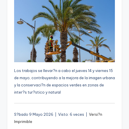
g
e
n
a
Los trabajos se llevar?n a cabo el jueves 14 y viernes 15
de mayo, contribuyendo a la mejora de la imagen urbana
y la conservaci?n de espacios verdes en zonas de
inter?s tur?stico y natural
S?bado 9 Mayo 2026 | Visto: 6 veces |
Versi?n
Imprimible