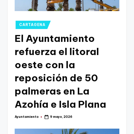
g
o
n
Publicado
CARTAGENA
o
en
El Ayuntamiento
v
refuerza el litoral
a
-
oeste con la
F
reposición de 50
C
palmeras en La
C
a
Azohía e Isla Plana
r
Ayuntamiento
9 mayo, 2026
t
Publicado
por
a