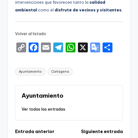
intervenciones que favorecen tanto la
calidad
ambiental
como el
disfrute de vecinos y visitantes.
Volver al listado
C
F
E
T
W
X
G
S
o
a
m
el
h
o
h
p
c
ai
e
a
o
ar
Etiquetas:
Ayuntamiento
Cartagena
y
e
l
gr
ts
gl
e
Li
b
a
A
e
n
o
m
p
Tr
Ayuntamiento
k
o
p
a
Ver todas las entradas
k
n
sl
Navegación
Entrada anterior
Siguiente entrada
a