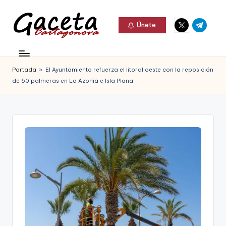
Elemento
Elemento
Saltar
Únete
del
del
al
G
menú
menú
Gaceta
contenido
a
Cartagonova,
Portada
»
El Ayuntamiento refuerza el litoral oeste con la reposición
c
La
de 50 palmeras en La Azohía e Isla Plana
e
Web
t
que
a
te
C
informa
a
de
r
Cartagena,
t
FC
a
Cartagena,