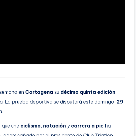
e semana en
Cartagena
su
décimo quinta edición
a. La prueba deportiva se disputará este domingo,
29
a.
r que une
ciclismo
,
natación
y
carrera a pie
ha
s
, acompañado por el presidente de Club Triatlón