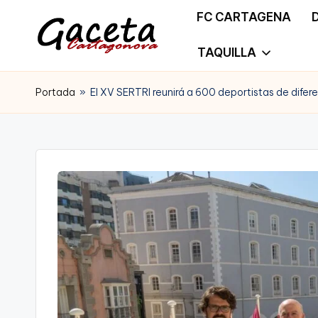
FC CARTAGENA
Saltar
TAQUILLA
G
Gaceta
al
a
Portada
»
El XV SERTRI reunirá a 600 deportistas de dife
Cartagonova,
contenido
c
La
e
Web
t
que
a
te
C
informa
a
de
r
Cartagena,