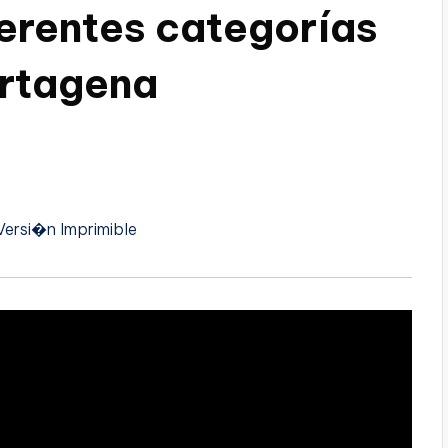
ferentes categorías
artagena
Versi�n Imprimible