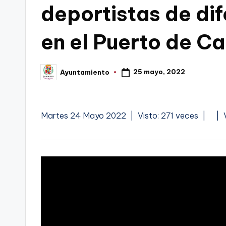
deportistas de di
C
en el Puerto de C
a
r
25 mayo, 2022
Ayuntamiento
Publicado
t
por
a
V
A
Martes 24 Mayo 2022 | Visto: 271 veces |
| 
g
�
u
e
d
d
e
i
n
o
o
a