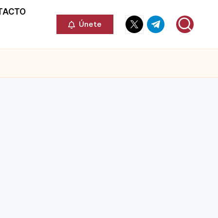
TACTO
Elemento
Elemento
Únete
del
del
menú
menú