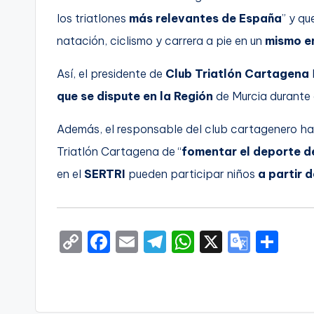
los triatlones
más relevantes de España
” y qu
natación, ciclismo y carrera a pie en un
mismo e
Así, el presidente de
Club Triatlón Cartagena
que se dispute en la Región
de Murcia durante 
Además, el responsable del club cartagenero ha 
Triatlón Cartagena de “
fomentar el deporte 
en el
SERTRI
pueden participar niños
a partir 
C
F
E
T
W
X
G
S
o
a
m
el
h
o
h
p
c
ai
e
a
o
ar
y
e
l
gr
ts
gl
e