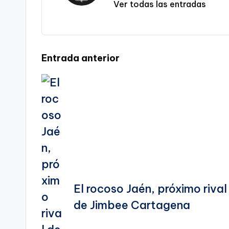
sl
Ver todas las entradas
a
te
Navegación
Entrada anterior
de
entradas
El rocoso Jaén, próximo rival
de Jimbee Cartagena