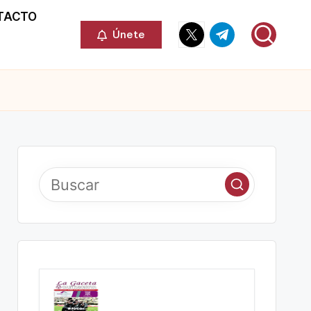
TACTO
Elemento
Elemento
Únete
del
del
menú
menú