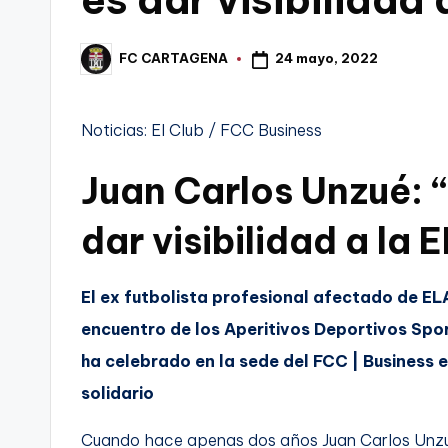
t
FC
a
24 mayo, 2022
FC CARTAGENA
Publicado
Cartagena,
por
g
Noticias: El Club / FCC Business
o
Juan Carlos Unzué: “
n
o
dar visibilidad a la 
v
El ex futbolista profesional afectado de EL
a
encuentro de los Aperitivos Deportivos Spor
-
ha celebrado en la sede del FCC | Business 
solidario
F
C
Cuando hace apenas dos años Juan Carlos Unzué 