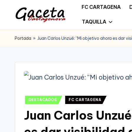
FC CARTAGENA
Saltar
TAQUILLA
G
Gaceta
al
a
Portada
»
Juan Carlos Unzué: “Mi objetivo ahora es dar visi
Cartagonova,
contenido
c
La
e
Web
t
que
a
te
Publicado
C
DESTACADOS
FC CARTAGENA
informa
en
Juan Carlos Unzué
a
de
r
es dar visibilidad 
Cartagena,