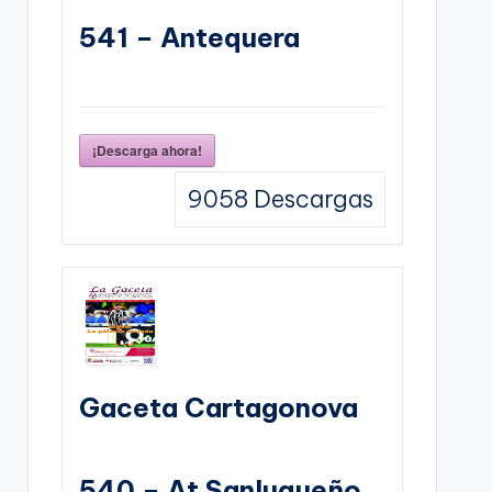
541 – Antequera
¡Descarga ahora!
9058
Descargas
Gaceta Cartagonova
540 – At Sanluqueño