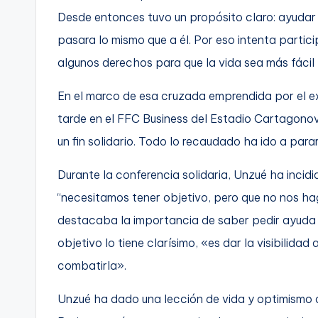
Desde entonces tuvo un propósito claro: ayudar a
C
pasara lo mismo que a él. Por eso intenta partic
a
algunos derechos para que la vida sea más fácil
r
En el marco de esa cruzada emprendida por el ex
t
tarde en el FFC Business del Estadio Cartagonov
a
un fin solidario. Todo lo recaudado ha ido a par
g
Durante la conferencia solidaria, Unzué ha inci
“necesitamos tener objetivo, pero que no nos hag
e
destacaba la importancia de saber pedir ayuda s
n
objetivo lo tiene clarísimo, «es dar la visibilid
a
combatirla».
Unzué ha dado una lección de vida y optimismo