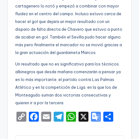
cartagenero lo notó y empezó a combinar con mayor
fluidez en el centro del campo. Incluso estuvo cerca de
hacer el gol que dejara un mejor resultado con un
disparo de falta directa de Chavero que estuvo a punto
de acabar en gol. También el Sevilla pudo hacer alguno
más pero finalmente el marcador no se movió gracias a
la gran actuación del guardameta Marcos.
Un resultado que no es significativo para los técnicos
albinegros que desde mañana comenzarán a pensar ya
en lo más importante, el partido contra Las Palmas
Atlético y en la competición de Liga, en la que los de
Monteagudo suman dos victorias consecutivas y
quieren ir a por la tercera.
C
F
E
T
W
X
G
S
o
a
m
el
h
o
h
p
c
ai
e
a
o
ar