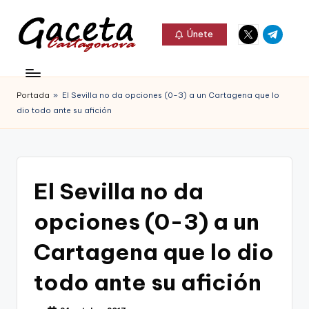
Elemento
Elemento
Saltar
Únete
del
del
al
G
menú
menú
Gaceta
contenido
a
Cartagonova,
Portada
»
El Sevilla no da opciones (0-3) a un Cartagena que lo
c
La
dio todo ante su afición
e
Web
t
que
a
te
El Sevilla no da
C
informa
opciones (0-3) a un
a
de
r
Cartagena que lo dio
Cartagena,
t
todo ante su afición
FC
a
Cartagena,