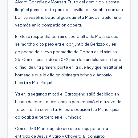
Álvaro González y Moussa. Fruto del dominio visitante
g
llegó el primer tanto para los sevillanos. Sarabia con una
e
bonita vaselina batía al guardameta Marcos, titular una
n
vez más en la competición copera.
a
El Efesé respondió con un disparo alto de Moussa que
se marchó alto pero era el conjunto de Berizzo quien
golpeaba de nuevo por medio de Correa en el minuto
35. Con el resultado de 0-2 para los andaluces se llegó
al final de una primera parte en la que hay que resaltar el
homenaje que la afición albinegra brindó a Antonio
Puerta y Miki Roqué.
Ya en la segunda mitad el Cartagena salió decidido en
busca de recortar distancias pero recibió el mazazo del
tercer tanto sevillista. En esta ocasión fue Muriel quien
colocaba el tercero en el luminoso.
Con el 0-3 Monteagudo dio aire al equipo con la
entrada de Jesús Álvaro y Chavero. El conjunto