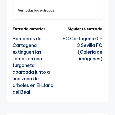
y
e
l
gr
ts
gl
e
Ver todas las entradas
Li
b
a
A
e
n
o
m
p
Tr
k
o
p
a
Navegación
Entrada anterior
Siguiente entrada
k
n
Bomberos de
FC Cartagena 0 –
de
sl
Cartagena
3 Sevilla FC
entradas
extinguen las
(Galería de
a
llamas en una
imágenes)
te
furgoneta
aparcada junto a
una zona de
arboles en El Llano
del Beal