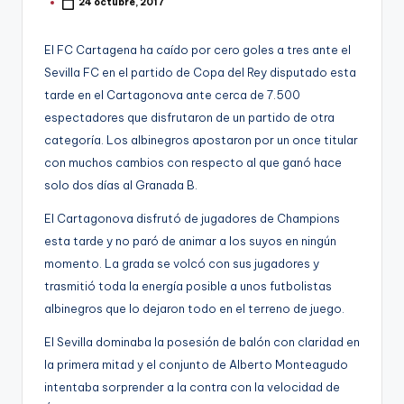
g
24 octubre, 2017
Publicado
por
o
El FC Cartagena ha caído por cero goles a tres ante el
n
Sevilla FC en el partido de Copa del Rey disputado esta
o
tarde en el Cartagonova ante cerca de 7.500
espectadores que disfrutaron de un partido de otra
v
categoría. Los albinegros apostaron por un once titular
a
con muchos cambios con respecto al que ganó hace
-
solo dos días al Granada B.
F
El Cartagonova disfrutó de jugadores de Champions
C
esta tarde y no paró de animar a los suyos en ningún
momento. La grada se volcó con sus jugadores y
C
trasmitió toda la energía posible a unos futbolistas
a
albinegros que lo dejaron todo en el terreno de juego.
r
El Sevilla dominaba la posesión de balón con claridad en
t
la primera mitad y el conjunto de Alberto Monteagudo
a
intentaba sorprender a la contra con la velocidad de