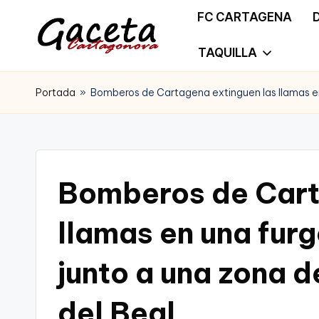
FC CARTAGENA
Saltar
TAQUILLA
G
Gaceta
al
a
Portada
»
Bomberos de Cartagena extinguen las llamas en
Cartagonova,
contenido
c
La
e
Web
t
Bomberos de Cart
que
a
te
llamas en una fur
C
informa
junto a una zona d
a
de
r
del Beal
Cartagena,