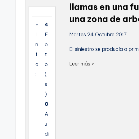
llamas en una f
C
una zona de arbo
a
+
4
I
F
Martes 24 Octubre 2017
r
n
o
t
El siniestro se producía a pri
f
t
a
Leer más >
o
o
:
(
g
s
e
)
n
0
A
a
u
di