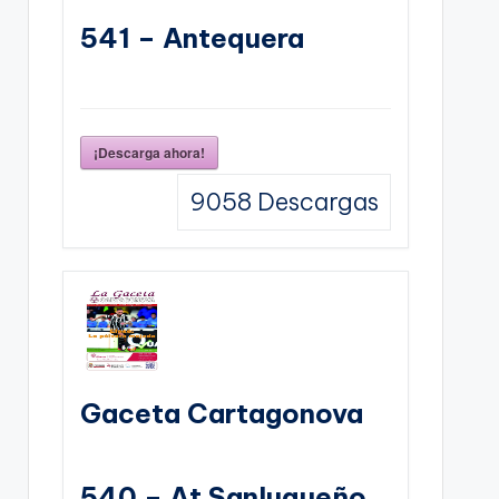
541 – Antequera
¡Descarga ahora!
9058
Descargas
Gaceta Cartagonova
540 – At Sanluqueño