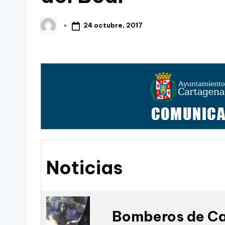
t
FC
24 octubre, 2017
Publicado
a
por
Cartagena,
g
o
n
o
v
a
Noticias
-
F
Bomberos de Ca
C