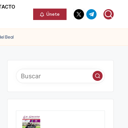
TACTO
Elemento
Elemento
Únete
del
del
menú
menú
el Beal