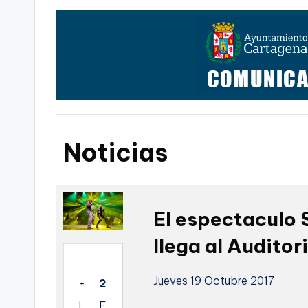
t
FC
a
Cartagena,
g
o
n
Noticias
o
v
a
El espectaculo 
llega al Auditor
-
F
Jueves 19 Octubre 2017
+
2
C
I
F