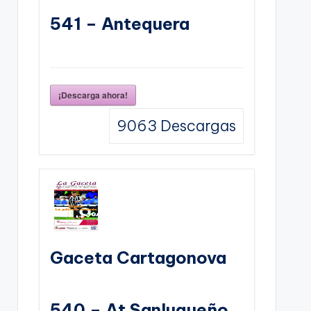
541 – Antequera
¡Descarga ahora!
9063
Descargas
Gaceta Cartagonova
540 – At Sanluqueño