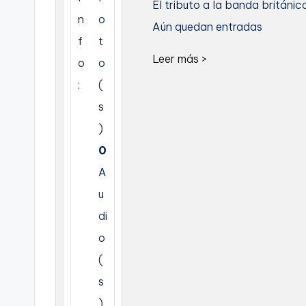
El tributo a la banda británic
n
o
C
Aún quedan entradas
f
t
a
Leer más >
o
o
r
:
(
s
t
)
a
0
g
A
e
u
di
n
o
a
(
s
)