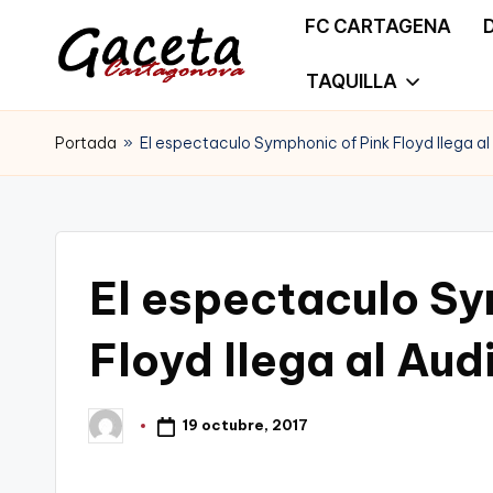
FC CARTAGENA
Saltar
TAQUILLA
G
Gaceta
al
a
Portada
»
El espectaculo Symphonic of Pink Floyd llega al 
Cartagonova,
contenido
c
La
e
Web
t
El espectaculo Sy
que
a
te
Floyd llega al Audi
C
informa
a
19 octubre, 2017
Publicado
de
por
r
Cartagena,