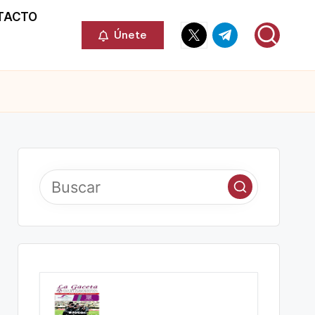
TACTO
Elemento
Elemento
Únete
del
del
menú
menú