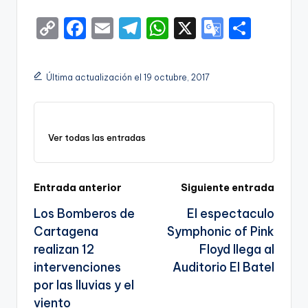
C
F
E
T
W
X
G
S
o
a
m
el
h
o
h
p
c
ai
e
a
o
ar
Última actualización el 19 octubre, 2017
y
e
l
gr
ts
gl
e
Li
b
a
A
e
n
o
m
p
Tr
Ver todas las entradas
k
o
p
a
k
n
Navegación
Entrada anterior
Siguiente entrada
sl
Los Bomberos de
El espectaculo
de
a
Cartagena
Symphonic of Pink
entradas
te
realizan 12
Floyd llega al
intervenciones
Auditorio El Batel
por las lluvias y el
viento