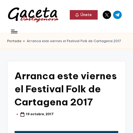
Elemento
Elemento
Saltar
Únete
del
del
al
G
menú
menú
Gaceta
contenido
a
Cartagonova,
Portada
»
Arranca este viernes el Festival Folk de Cartagena 2017
c
La
e
Web
t
que
Arranca este viernes
a
te
C
el Festival Folk de
informa
a
de
Cartagena 2017
r
Cartagena,
t
19 octubre, 2017
Publicado
FC
por
a
Cartagena,