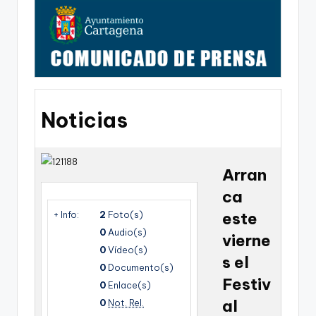
g
o
n
o
v
Noticias
a
-
F
Arran
C
ca
C
+ Info:
2
Foto(s)
este
0
Audio(s)
a
vierne
0
Vídeo(s)
r
s el
0
Documento(s)
t
Festiv
0
Enlace(s)
al
a
0
Not. Rel.