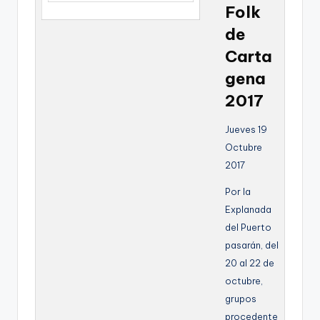
Folk
g
de
e
Carta
n
gena
a
2017
Jueves 19
Octubre
2017
Por la
Explanada
del Puerto
pasarán, del
20 al 22 de
octubre,
grupos
procedente