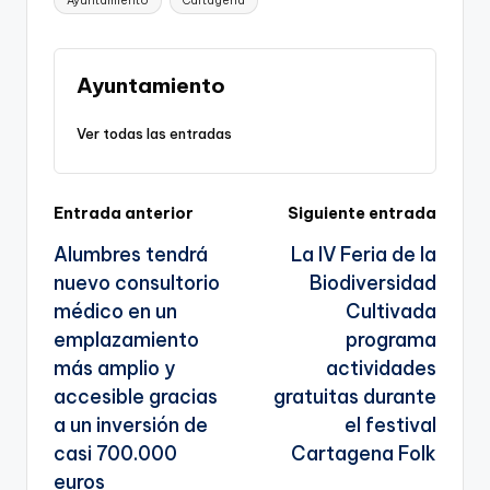
Ayuntamiento
Cartagena
y
e
l
gr
ts
gl
e
Li
b
a
A
e
n
o
m
p
Tr
Ayuntamiento
k
o
p
a
Ver todas las entradas
k
n
sl
Navegación
Entrada anterior
Siguiente entrada
a
Alumbres tendrá
La IV Feria de la
te
de
nuevo consultorio
Biodiversidad
entradas
médico en un
Cultivada
emplazamiento
programa
más amplio y
actividades
accesible gracias
gratuitas durante
a un inversión de
el festival
casi 700.000
Cartagena Folk
euros