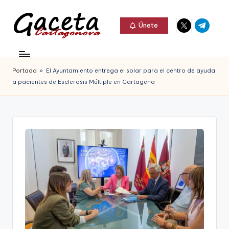
Elemento
Elemento
Saltar
Únete
del
del
al
G
menú
menú
Gaceta
contenido
a
Cartagonova,
Portada
»
El Ayuntamiento entrega el solar para el centro de ayuda
c
La
a pacientes de Esclerosis Múltiple en Cartagena
e
Web
t
que
a
te
C
informa
a
de
r
Cartagena,
t
FC
a
Cartagena,