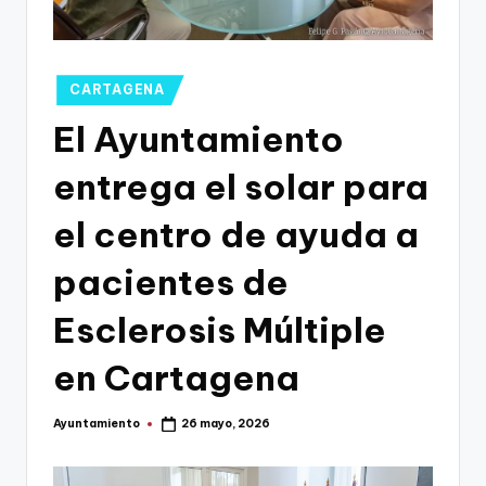
g
o
n
Publicado
CARTAGENA
o
en
El Ayuntamiento
v
entrega el solar para
a
-
el centro de ayuda a
F
pacientes de
C
Esclerosis Múltiple
C
a
en Cartagena
r
Ayuntamiento
26 mayo, 2026
t
Publicado
por
a