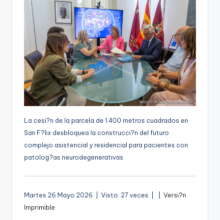
g
e
n
a
La cesi?n de la parcela de 1.400 metros cuadrados en
San F?lix desbloquea la construcci?n del futuro
complejo asistencial y residencial para pacientes con
patolog?as neurodegenerativas
A
Martes 26 Mayo 2026 | Visto: 27 veces |
|
Versi?n
u
Imprimible
d