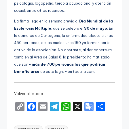
psicología, logopedia, terapia ocupacional y atención
social, entre otros recursos.
La firma llega en la semana previa al
Día Mundial de la
Esclerosis Múltiple
, que se celebra el
30 de mayo
. En
la comarca de Cartagena, la enfermedad afecta a unas
450 personas, de las cuales unas 150 ya forman parte
activa de la asociación. No obstante, al dar cobertura
también al Área de Salud 8, la presidenta ha matizado
que son
«más de 700 personas las que podrían
beneficiarse
de este logro» en toda la zona.
Volver al listado
C
F
E
T
W
X
G
S
o
a
m
el
h
o
h
p
c
ai
e
a
o
ar
Etiquetas: