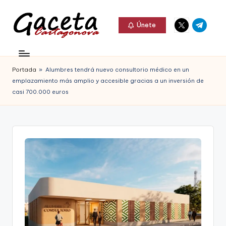
Elemento
Elemento
Saltar
Únete
del
del
al
G
menú
menú
Gaceta
contenido
a
Cartagonova,
Portada
»
Alumbres tendrá nuevo consultorio médico en un
c
La
emplazamiento más amplio y accesible gracias a un inversión de
e
casi 700.000 euros
Web
t
que
a
te
C
informa
a
de
r
Cartagena,
t
FC
a
Cartagena,