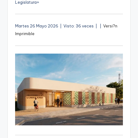
Legislatura»
A
Martes 26 Mayo 2026 | Visto: 36 veces |
|
Versi?n
u
Imprimible
d
i
o