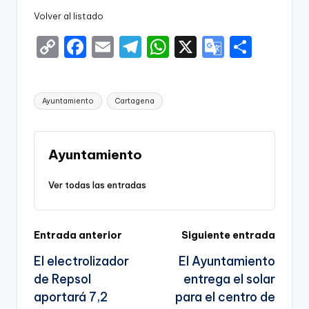
Volver al listado
C
F
E
T
W
X
G
S
o
a
m
el
h
o
h
p
c
ai
e
a
o
ar
Etiquetas:
Ayuntamiento
Cartagena
y
e
l
gr
ts
gl
e
Li
b
a
A
e
n
o
m
p
Tr
Ayuntamiento
k
o
p
a
Ver todas las entradas
k
n
sl
Navegación
Entrada anterior
Siguiente entrada
a
El electrolizador
El Ayuntamiento
te
de
de Repsol
entrega el solar
entradas
aportará 7,2
para el centro de