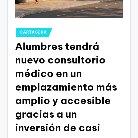
g
o
n
o
Publicado
CARTAGENA
en
v
Alumbres tendrá
a
nuevo consultorio
-
médico en un
F
C
emplazamiento más
C
amplio y accesible
a
gracias a un
r
t
inversión de casi
a