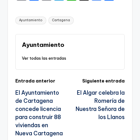
o
a
m
el
h
o
h
p
c
ai
e
a
o
ar
Etiquetas:
Ayuntamiento
Cartagena
y
e
l
gr
ts
gl
e
Li
b
a
A
e
n
o
m
p
Tr
Ayuntamiento
k
o
p
a
Ver todas las entradas
k
n
sl
Navegación
Entrada anterior
Siguiente entrada
a
El Ayuntamiento
El Algar celebra la
te
de
de Cartagena
Romería de
entradas
concede licencia
Nuestra Señora de
para construir 88
los Llanos
viviendas en
Nueva Cartagena