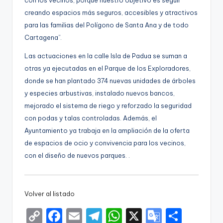
con los vecinos, porque nuestro objetivo es seguir
creando espacios más seguros, accesibles y atractivos
para las familias del Polígono de Santa Ana y de todo
Cartagena”.
Las actuaciones en la calle Isla de Padua se suman a
otras ya ejecutadas en el Parque de los Exploradores,
donde se han plantado 374 nuevas unidades de árboles
y especies arbustivas, instalado nuevos bancos,
mejorado el sistema de riego y reforzado la seguridad
con podas y talas controladas. Además, el
Ayuntamiento ya trabaja en la ampliación de la oferta
de espacios de ocio y convivencia para los vecinos,
con el diseño de nuevos parques. .
Volver al listado
C
F
E
T
W
X
G
S