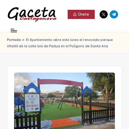
Elemento
Elemento
Saltar
Únete
del
del
al
G
menú
menú
Gaceta
contenido
a
Cartagonova,
Portada
»
El Ayuntamiento abre este lunes el renovado parque
c
La
infantil de la calle Isla de Padua en el Polígono de Santa Ana
e
Web
t
que
a
te
C
informa
a
de
r
Cartagena,
t
FC
a
Cartagena,