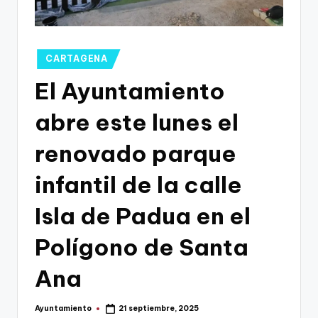
g
o
n
Publicado
CARTAGENA
o
en
El Ayuntamiento
v
abre este lunes el
a
-
renovado parque
F
infantil de la calle
C
Isla de Padua en el
C
a
Polígono de Santa
r
Ana
t
a
Ayuntamiento
21 septiembre, 2025
Publicado