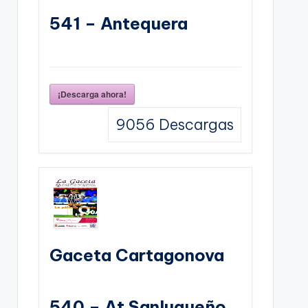
541 – Antequera
¡Descarga ahora!
9056
Descargas
Gaceta Cartagonova
540 – At Sanluqueño