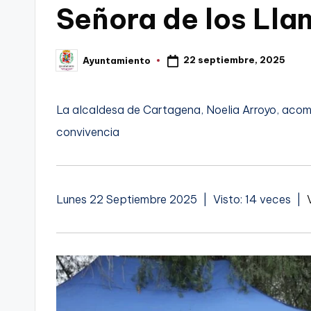
Señora de los Lla
C
a
22 septiembre, 2025
Ayuntamiento
Publicado
por
r
t
La alcaldesa de Cartagena, Noelia Arroyo, acomp
convivencia
a
g
e
Lunes 22 Septiembre 2025 | Visto: 14 veces |
n
a