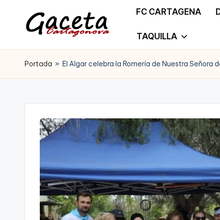
FC CARTAGENA
Saltar
TAQUILLA
G
Gaceta
al
a
Portada
»
El Algar celebra la Romería de Nuestra Señora d
Cartagonova,
contenido
c
La
e
Web
t
que
a
te
C
informa
a
de
r
Cartagena,