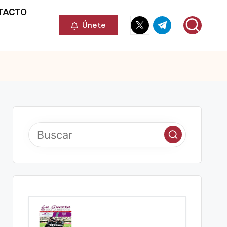
TACTO
Elemento
Elemento
Únete
del
del
menú
menú