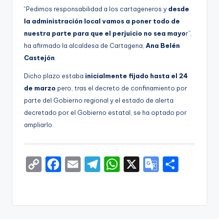
g
“Pedimos responsabilidad a los cartageneros y
desde
la administración local vamos a poner todo de
e
nuestra parte para que el perjuicio no sea mayo
r”,
n
ha afirmado la alcaldesa de Cartagena,
Ana Belén
a
Castejón
.
Dicho plazo estaba
inicialmente fijado hasta el 24
de marzo
pero, tras el decreto de confinamiento por
parte del Gobierno regional y el estado de alerta
decretado por el Gobierno estatal, se ha optado por
ampliarlo.
C
F
E
T
W
X
G
S
o
a
m
el
h
o
h
p
c
ai
e
a
o
ar
y
e
l
gr
ts
gl
e