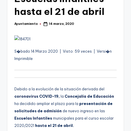
g
hasta el 21 de abril
o
n
Ayuntamiento
14 marzo, 2020
Publicado
o
por
v
a
S�bado 14 Marzo 2020 | Visto: 59 veces | Versi�n
-
Imprimible
F
C
C
Debido a la evolución de la situación derivada del
a
coronavirus COVID-19,
la
Concejalía de Educación
ha decidido ampliar el plazo para la
presentación de
r
solicitudes de admisión
de nuevo ingreso en las
t
Escuelas Infantiles
municipales para el curso escolar
a
2020/2021
hasta el 21 de abril.