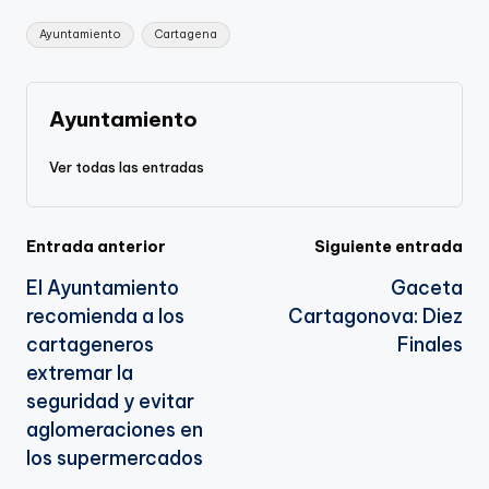
Li
b
a
A
e
Etiquetas:
Ayuntamiento
Cartagena
n
o
m
p
Tr
k
o
p
a
k
n
Ayuntamiento
sl
Ver todas las entradas
a
te
Navegación
Entrada anterior
Siguiente entrada
El Ayuntamiento
Gaceta
de
recomienda a los
Cartagonova: Diez
entradas
cartageneros
Finales
extremar la
seguridad y evitar
aglomeraciones en
los supermercados