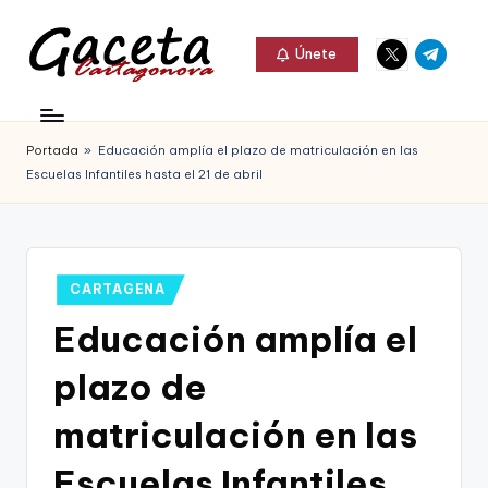
Elemento
Elemento
Saltar
Únete
del
del
al
G
menú
menú
Gaceta
contenido
a
Cartagonova,
Portada
»
Educación amplía el plazo de matriculación en las
c
La
Escuelas Infantiles hasta el 21 de abril
e
Web
t
que
a
te
Publicado
CARTAGENA
C
en
informa
Educación amplía el
a
de
plazo de
r
Cartagena,
t
matriculación en las
FC
a
Escuelas Infantiles
Cartagena,