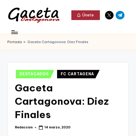
Elemento
Elemento
Saltar
Únete
del
del
al
G
menú
menú
Gaceta
contenido
a
Cartagonova,
Portada
»
Gaceta Cartagonova: Diez Finales
c
La
e
Web
t
que
Publicado
DESTACADOS
FC CARTAGENA
a
te
en
Gaceta
C
informa
a
Cartagonova: Diez
de
r
Cartagena,
Finales
t
FC
a
Redaccion
14 marzo, 2020
Publicado
Cartagena,
por