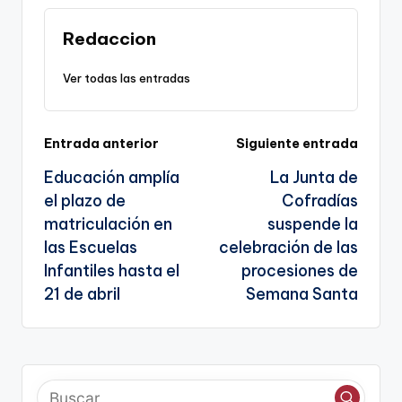
k
o
p
a
k
n
Redaccion
sl
Ver todas las entradas
a
te
Navegación
Entrada anterior
Siguiente entrada
Educación amplía
La Junta de
de
el plazo de
Cofradías
entradas
matriculación en
suspende la
las Escuelas
celebración de las
Infantiles hasta el
procesiones de
21 de abril
Semana Santa