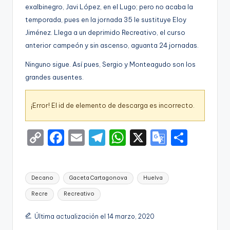
exalbinegro, Javi López, en el Lugo; pero no acaba la
temporada, pues en la jornada 35 le sustituye Eloy
Jiménez. Llega a un deprimido Recreativo, el curso
anterior campeón y sin ascenso, aguanta 24 jornadas.
Ninguno sigue. Así pues, Sergio y Monteagudo son los
grandes ausentes.
¡Error! El id de elemento de descarga es incorrecto.
C
F
E
T
W
X
G
S
o
a
m
el
h
o
h
p
c
ai
e
a
o
ar
Etiquetas:
Decano
Gaceta Cartagonova
Huelva
y
e
l
gr
ts
gl
e
Recre
Recreativo
Li
b
a
A
e
n
o
m
p
Tr
Última actualización el 14 marzo, 2020