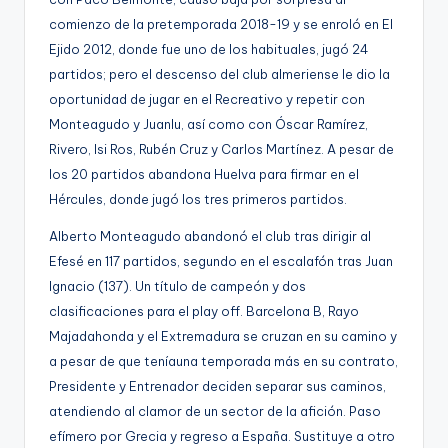
g
comienzo de la pretemporada 2018-19 y se enroló en El
e
Ejido 2012, donde fue uno de los habituales, jugó 24
partidos; pero el descenso del club almeriense le dio la
n
oportunidad de jugar en el Recreativo y repetir con
a
Monteagudo y Juanlu, así como con Óscar Ramírez,
Rivero, Isi Ros, Rubén Cruz y Carlos Martínez. A pesar de
los 20 partidos abandona Huelva para firmar en el
Hércules, donde jugó los tres primeros partidos.
Alberto Monteagudo abandonó el club tras dirigir al
Efesé en 117 partidos, segundo en el escalafón tras Juan
Ignacio (137). Un título de campeón y dos
clasificaciones para el play off. Barcelona B, Rayo
Majadahonda y el Extremadura se cruzan en su camino y
a pesar de que teníauna temporada más en su contrato,
Presidente y Entrenador deciden separar sus caminos,
atendiendo al clamor de un sector de la afición. Paso
efímero por Grecia y regreso a España. Sustituye a otro