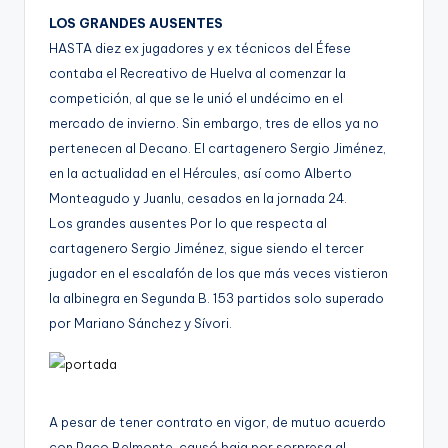
g
LOS GRANDES AUSENTES
o
HASTA diez ex jugadores y ex técnicos del Éfese
n
contaba el Recreativo de Huelva al comenzar la
o
competición, al que se le unió el undécimo en el
mercado de invierno. Sin embargo, tres de ellos ya no
v
pertenecen al Decano. El cartagenero Sergio Jiménez,
a
en la actualidad en el Hércules, así como Alberto
-
Monteagudo y Juanlu, cesados en la jornada 24.
Los grandes ausentes Por lo que respecta al
F
cartagenero Sergio Jiménez, sigue siendo el tercer
C
jugador en el escalafón de los que más veces vistieron
C
la albinegra en Segunda B. 153 partidos solo superado
por Mariano Sánchez y Sívori.
a
r
t
A pesar de tener contrato en vigor, de mutuo acuerdo
a
con Paco Belmonte, causó baja por sorpresa al