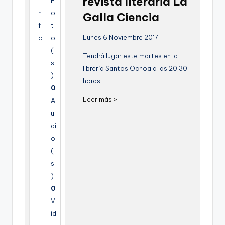
revista literaria La
I
F
g
n
o
Galla Ciencia
e
f
t
Lunes 6 Noviembre 2017
o
o
n
:
(
Tendrá lugar este martes en la
a
s
librería Santos Ochoa a las 20,30
)
horas
0
Leer más >
A
u
di
o
(
s
)
0
V
íd