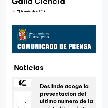
Galla Ciencia
g
o
6 noviembre, 2017
Publicado
por
n
o
v
a
-
F
C
Noticias
C
a
Deslinde acoge la
r
presentacion del
t
ultimo numero de la
+
2
a