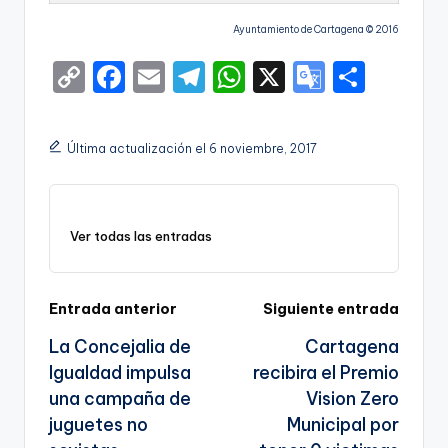
Ayuntamiento de Cartagena © 2016
C
F
E
T
W
X
G
S
o
a
m
el
h
o
h
p
c
ai
e
a
o
ar
Última actualización el 6 noviembre, 2017
y
e
l
gr
ts
gl
e
Li
b
a
A
e
n
o
m
p
Tr
Ver todas las entradas
k
o
p
a
k
n
Navegación
Entrada anterior
Siguiente entrada
sl
La Concejalia de
Cartagena
de
a
Igualdad impulsa
recibira el Premio
entradas
te
una campaña de
Vision Zero
juguetes no
Municipal por