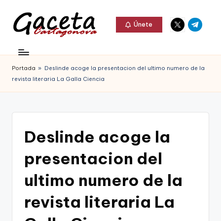
Elemento
Elemento
Saltar
Únete
del
del
al
G
menú
menú
Gaceta
contenido
a
Cartagonova,
Portada
»
Deslinde acoge la presentacion del ultimo numero de la
c
La
revista literaria La Galla Ciencia
e
Web
t
que
a
te
Deslinde acoge la
C
informa
presentacion del
a
de
r
ultimo numero de la
Cartagena,
t
revista literaria La
FC
a
Cartagena,