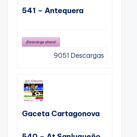
541 – Antequera
¡Descarga ahora!
9051
Descargas
Gaceta Cartagonova
540 – At Sanluqueño