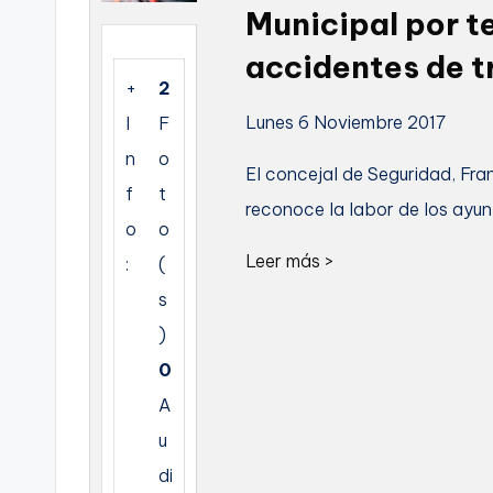
Municipal por t
C
accidentes de t
a
+
2
Lunes 6 Noviembre 2017
I
F
r
n
o
t
El concejal de Seguridad, Fr
f
t
reconoce la labor de los ayu
a
o
o
Leer más >
:
(
g
s
e
)
n
0
a
A
u
di