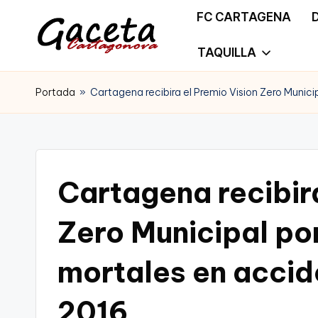
FC CARTAGENA
Saltar
TAQUILLA
G
Gaceta
al
a
Portada
»
Cartagena recibira el Premio Vision Zero Munici
Cartagonova,
contenido
c
La
e
Web
t
Cartagena recibira
que
a
te
Zero Municipal por
C
informa
mortales en accid
a
de
r
2016
Cartagena,