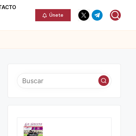
TACTO
Elemento
Elemento
Únete
del
del
menú
menú