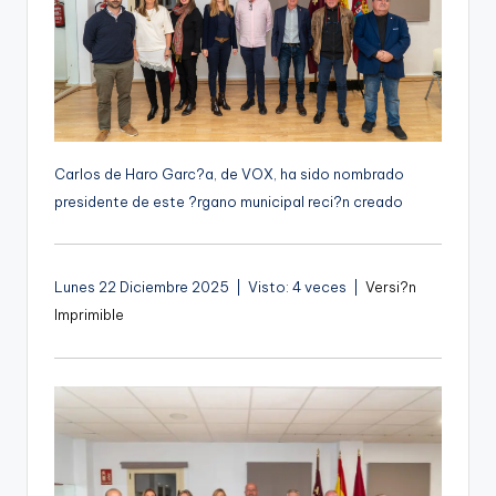
g
e
n
a
Carlos de Haro Garc?a, de VOX, ha sido nombrado
presidente de este ?rgano municipal reci?n creado
Lunes 22 Diciembre 2025 | Visto: 4 veces |
Versi?n
Imprimible