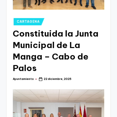
g
o
n
Publicado
CARTAGENA
o
en
Constituida la Junta
v
Municipal de La
a
-
Manga – Cabo de
F
Palos
C
C
Ayuntamiento
22 diciembre, 2025
Publicado
por
a
r
t
a