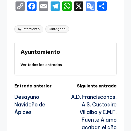
C
F
E
T
W
X
G
S
o
a
m
el
h
o
h
p
c
ai
e
a
o
ar
Etiquetas:
Ayuntamiento
Cartagena
y
e
l
gr
ts
gl
e
Li
b
a
A
e
n
o
m
p
Tr
Ayuntamiento
k
o
p
a
Ver todas las entradas
k
n
sl
Navegación
Entrada anterior
Siguiente entrada
a
Desayuno
A.D. Franciscanos,
te
de
Navideño de
A.S. Custodire
entradas
Ápices
Villalba y E.M.F.
Fuente Alamo
acaban el año