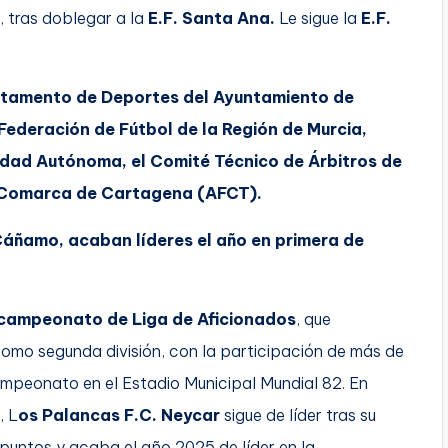
 tras doblegar a la
E.F. Santa Ana.
Le sigue la
E.F.
tamento de Deportes del Ayuntamiento de
Federación de Fútbol de la Región de Murcia,
idad Autónoma, el Comité Técnico de Árbitros de
a Comarca de Cartagena (AFCT).
Cáñamo, acaban líderes el año en primera de
 campeonato de Liga de Aficionados
, que
omo segunda división, con la participación de más de
mpeonato en el Estadio Municipal Mundial 82. En
, L
os Palancas F.C. Neycar
sigue de líder tras su
puntos y acaba el año 2025 de líder en la