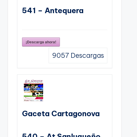
541 – Antequera
¡Descarga ahora!
9057
Descargas
Gaceta Cartagonova
540 – At Sanluqueño