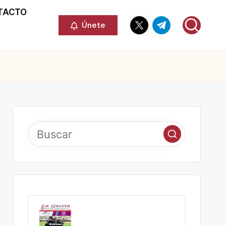
TACTO
Elemento
Elemento
Únete
del
del
menú
menú