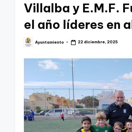
Villalba y E.M.F.
C
el año líderes en a
a
r
22 diciembre, 2025
Ayuntamiento
Publicado
t
por
a
g
e
n
a