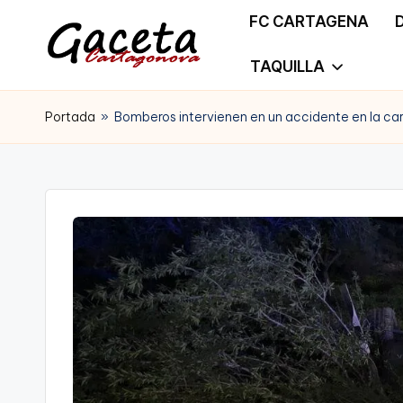
FC CARTAGENA
Saltar
TAQUILLA
G
Gaceta
al
a
Portada
»
Bomberos intervienen en un accidente en la ca
Cartagonova,
contenido
c
La
e
Web
t
que
a
te
C
informa
a
de
r
Cartagena,