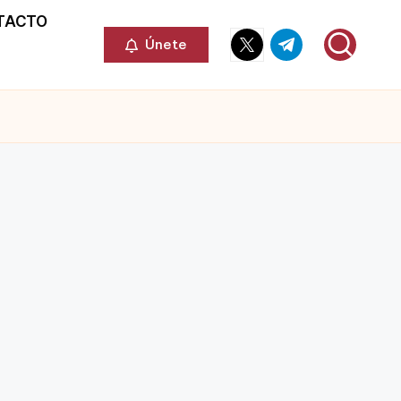
TACTO
Elemento
Elemento
Únete
del
del
menú
menú