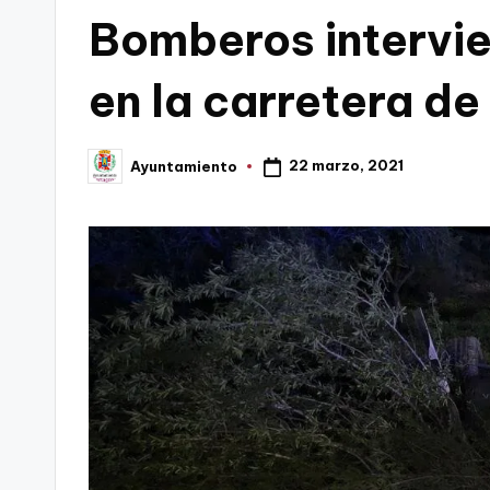
en
Bomberos intervie
C
a
en la carretera de
r
22 marzo, 2021
Ayuntamiento
t
Publicado
por
a
g
e
n
a